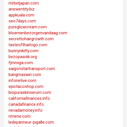
mrbetjapan.com
anewentity.biz
appkuala.com
seo7days.com
pureglowcream.com
bloemenbezorgenvandaag.com
secrettohairgrowth.com
tasteofthaitogo.com
bunnynkitty.com
bezopasnik.org
fjmnxga.com
saigonstartransport.com
bangmaxwin.com
infonetive.com
epictacoshop.com
biopuraskinserum.com
californiafinances.info
canadafinance.info
nevadamoney.info
rimene.com
ledepanneur-pigalle.com