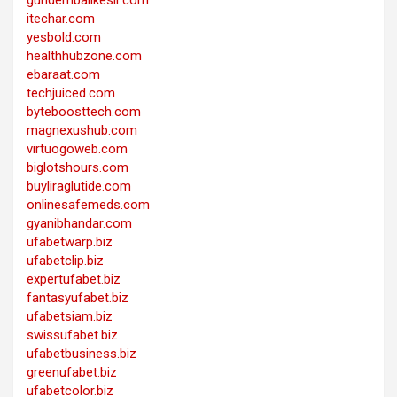
gundembalikesir.com
itechar.com
yesbold.com
healthhubzone.com
ebaraat.com
techjuiced.com
byteboosttech.com
magnexushub.com
virtuogoweb.com
biglotshours.com
buyliraglutide.com
onlinesafemeds.com
gyanibhandar.com
ufabetwarp.biz
ufabetclip.biz
expertufabet.biz
fantasyufabet.biz
ufabetsiam.biz
swissufabet.biz
ufabetbusiness.biz
greenufabet.biz
ufabetcolor.biz