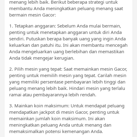
menang lebih baik. Berikut beberapa strategi untuk
membantu Anda meningkatkan peluang menang saat
bermain mesin Gacor:
1. Tetapkan anggaran: Sebelum Anda mulai bermain,
penting untuk menetapkan anggaran untuk diri Anda
sendiri. Putuskan berapa banyak uang yang ingin Anda
keluarkan dan patuhi itu. Ini akan membantu mencegah
Anda mengeluarkan uang berlebihan dan memastikan
Anda tidak mengejar kerugian.
2. Pilih mesin yang tepat: Saat memainkan mesin Gacor,
penting untuk memilih mesin yang tepat. Carilah mesin
yang memiliki persentase pembayaran lebih tinggi dan
peluang menang lebih baik. Hindari mesin yang terlalu
ramai atau pembayarannya lebih rendah.
3. Mainkan koin maksimum: Untuk mendapat peluang
mendapatkan jackpot di mesin Gacor, penting untuk
memainkan jumlah koin maksimum. Ini akan
meningkatkan peluang Anda untuk menang dan
memaksimalkan potensi kemenangan Anda.