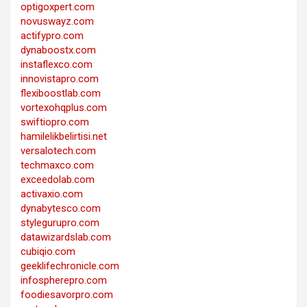
optigoxpert.com
novuswayz.com
actifypro.com
dynaboostx.com
instaflexco.com
innovistapro.com
flexiboostlab.com
vortexohqplus.com
swiftiopro.com
hamilelikbelirtisi.net
versalotech.com
techmaxco.com
exceedolab.com
activaxio.com
dynabytesco.com
stylegurupro.com
datawizardslab.com
cubiqio.com
geeklifechronicle.com
infospherepro.com
foodiesavorpro.com