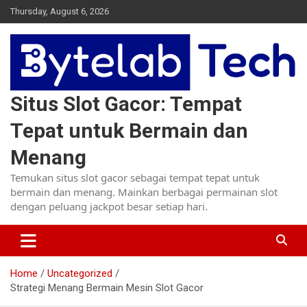
Skip
Thursday, August 6, 2026
to
content
Situs Slot Gacor: Tempat
Tepat untuk Bermain dan
Menang
Temukan situs slot gacor sebagai tempat tepat untuk
bermain dan menang. Mainkan berbagai permainan slot
dengan peluang jackpot besar setiap hari.
Home
Uncategorized
Strategi Menang Bermain Mesin Slot Gacor