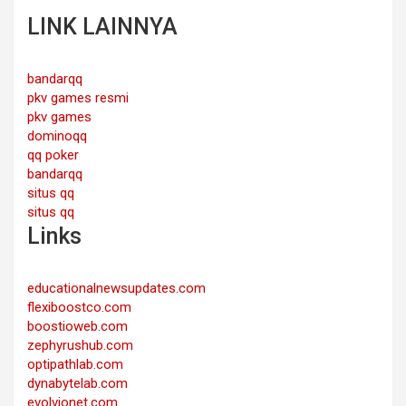
LINK LAINNYA
bandarqq
pkv games resmi
pkv games
dominoqq
qq poker
bandarqq
situs qq
situs qq
Links
educationalnewsupdates.com
flexiboostco.com
boostioweb.com
zephyrushub.com
optipathlab.com
dynabytelab.com
evolvionet.com