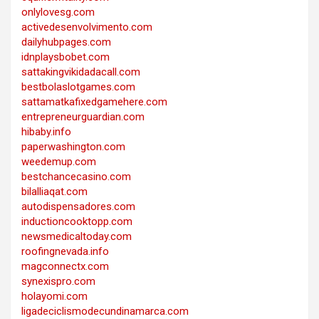
onlylovesg.com
activedesenvolvimento.com
dailyhubpages.com
idnplaysbobet.com
sattakingvikidadacall.com
bestbolaslotgames.com
sattamatkafixedgamehere.com
entrepreneurguardian.com
hibaby.info
paperwashington.com
weedemup.com
bestchancecasino.com
bilalliaqat.com
autodispensadores.com
inductioncooktopp.com
newsmedicaltoday.com
roofingnevada.info
magconnectx.com
synexispro.com
holayomi.com
ligadeciclismodecundinamarca.com