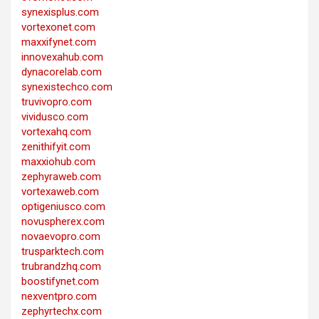
synexisplus.com
vortexonet.com
maxxifynet.com
innovexahub.com
dynacorelab.com
synexistechco.com
truvivopro.com
vividusco.com
vortexahq.com
zenithifyit.com
maxxiohub.com
zephyraweb.com
vortexaweb.com
optigeniusco.com
novuspherex.com
novaevopro.com
trusparktech.com
trubrandzhq.com
boostifynet.com
nexventpro.com
zephyrtechx.com