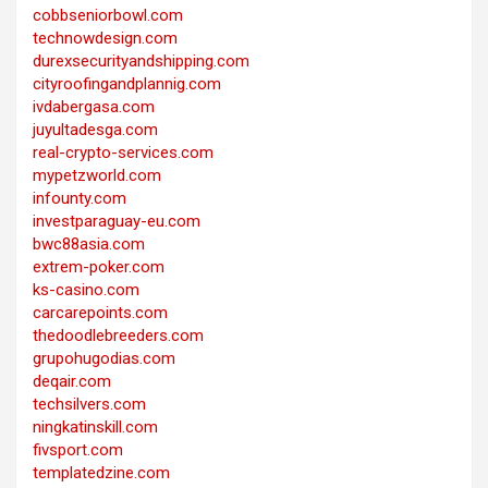
cobbseniorbowl.com
technowdesign.com
durexsecurityandshipping.com
cityroofingandplannig.com
ivdabergasa.com
juyultadesga.com
real-crypto-services.com
mypetzworld.com
infounty.com
investparaguay-eu.com
bwc88asia.com
extrem-poker.com
ks-casino.com
carcarepoints.com
thedoodlebreeders.com
grupohugodias.com
deqair.com
techsilvers.com
ningkatinskill.com
fivsport.com
templatedzine.com