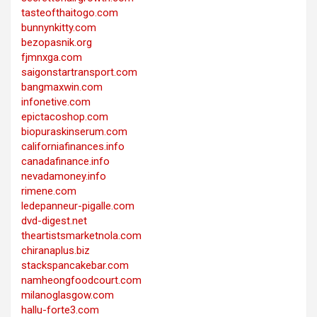
tasteofthaitogo.com
bunnynkitty.com
bezopasnik.org
fjmnxga.com
saigonstartransport.com
bangmaxwin.com
infonetive.com
epictacoshop.com
biopuraskinserum.com
californiafinances.info
canadafinance.info
nevadamoney.info
rimene.com
ledepanneur-pigalle.com
dvd-digest.net
theartistsmarketnola.com
chiranaplus.biz
stackspancakebar.com
namheongfoodcourt.com
milanoglasgow.com
hallu-forte3.com