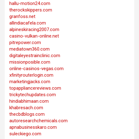
hallu-motion24.com
therockskippers.com
granfoss.net
allindiacafela.com
alpineskiracing2007.com
casino-vulkan-online.net
pitrepower.com
mediatown360.com
digitaleyestrainclinic.com
missionposible.com
online-casinos-vegas.com
xfinityrouterlogin.com
marketingjacks.com
topappliancereviews.com
trickytechupdates.com
hindiabhimaan.com
khabresach.com
thecbdblogs.com
autoresearchchemicals.com
apnabusinesskaro.com
suleckiego.com