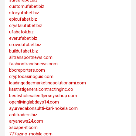
sureufabet.biz
customufabet.biz
storyufabet.biz
epicufabet.biz
crystalufabet.biz
ufabetok.biz
everufabet.biz
crowdufabet.biz
buildufabet.biz
alltransportnews.com
fashiontrandsnews.com
bbcreporters.com
cryptocasinoguid.com
leadingedgemarketingsolutionsmi.com
kastratigeneralcontractinginc.co
bestwholesalenfljerseysshop.com
openlivinglabdays14.com
ayurvedakonsultti-kari-nokela.com
antitraders.biz
aryanews24.com
xscape-it.com
777azino-mobile.com