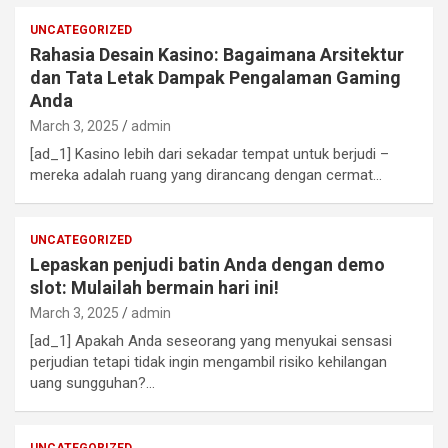
UNCATEGORIZED
Rahasia Desain Kasino: Bagaimana Arsitektur
dan Tata Letak Dampak Pengalaman Gaming
Anda
March 3, 2025
admin
[ad_1] Kasino lebih dari sekadar tempat untuk berjudi –
mereka adalah ruang yang dirancang dengan cermat…
UNCATEGORIZED
Lepaskan penjudi batin Anda dengan demo
slot: Mulailah bermain hari ini!
March 3, 2025
admin
[ad_1] Apakah Anda seseorang yang menyukai sensasi
perjudian tetapi tidak ingin mengambil risiko kehilangan
uang sungguhan?…