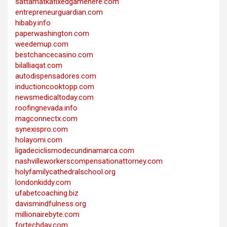
sattamatkafixedgamehere.com
entrepreneurguardian.com
hibaby.info
paperwashington.com
weedemup.com
bestchancecasino.com
bilalliaqat.com
autodispensadores.com
inductioncooktopp.com
newsmedicaltoday.com
roofingnevada.info
magconnectx.com
synexispro.com
holayomi.com
ligadeciclismodecundinamarca.com
nashvilleworkerscompensationattorney.com
holyfamilycathedralschool.org
londonkiddy.com
ufabetcoaching.biz
davismindfulness.org
millionairebyte.com
fortechday.com