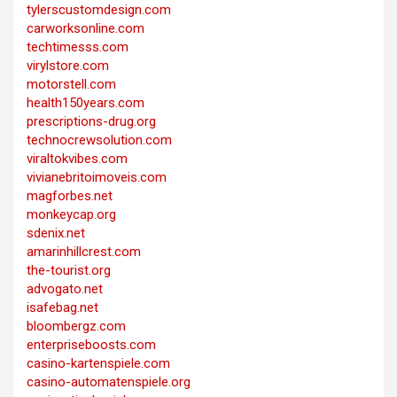
tylerscustomdesign.com
carworksonline.com
techtimesss.com
virylstore.com
motorstell.com
health150years.com
prescriptions-drug.org
technocrewsolution.com
viraltokvibes.com
vivianebritoimoveis.com
magforbes.net
monkeycap.org
sdenix.net
amarinhillcrest.com
the-tourist.org
advogato.net
isafebag.net
bloombergz.com
enterpriseboosts.com
casino-kartenspiele.com
casino-automatenspiele.org