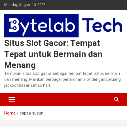
Skip
Monday, August 10, 2026
to
content
Situs Slot Gacor: Tempat
Tepat untuk Bermain dan
Menang
Temukan situs slot gacor sebagai tempat tepat untuk bermain
dan menang. Mainkan berbagai permainan slot dengan peluang
jackpot besar setiap hari.
Home
capsa susun