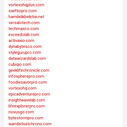
vortexohqplus.com
swiftiopro.com
hamilelikbelirtisi.net
versalotech.com
techmaxco.com
exceedolab.com
activaxio.com
dynabytesco.com
stylegurupro.com
datawizardslab.com
cubiqio.com
geeklifechronicle.com
infospherepro.com
foodiesavorpro.com
vortexohq.com
epicadventurepro.com
insightwavelab.com
lifeexplorerpro.com
novusgo.com
bytestormpro.com
wanderlustchrono.com