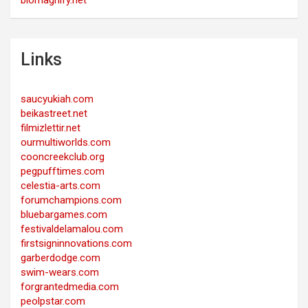
biomagnify.net
Links
saucyukiah.com
beikastreet.net
filmizlettir.net
ourmultiworlds.com
cooncreekclub.org
pegpufftimes.com
celestia-arts.com
forumchampions.com
bluebargames.com
festivaldelamalou.com
firstsigninnovations.com
garberdodge.com
swim-wears.com
forgrantedmedia.com
peolpstar.com