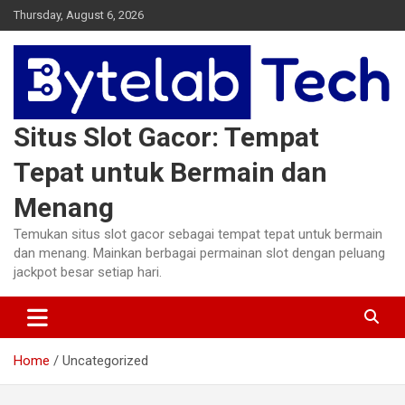
Skip
Thursday, August 6, 2026
to
content
Situs Slot Gacor: Tempat
Tepat untuk Bermain dan
Menang
Temukan situs slot gacor sebagai tempat tepat untuk bermain
dan menang. Mainkan berbagai permainan slot dengan peluang
jackpot besar setiap hari.
Home
Uncategorized