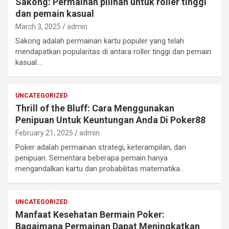
Sakong: Permainan pilihan untuk roller tinggi
dan pemain kasual
March 3, 2025
admin
Sakong adalah permainan kartu populer yang telah
mendapatkan popularitas di antara roller tinggi dan pemain
kasual.…
UNCATEGORIZED
Thrill of the Bluff: Cara Menggunakan
Penipuan Untuk Keuntungan Anda Di Poker88
February 21, 2025
admin
Poker adalah permainan strategi, keterampilan, dan
penipuan. Sementara beberapa pemain hanya
mengandalkan kartu dan probabilitas matematika…
UNCATEGORIZED
Manfaat Kesehatan Bermain Poker:
Bagaimana Permainan Dapat Meningkatkan