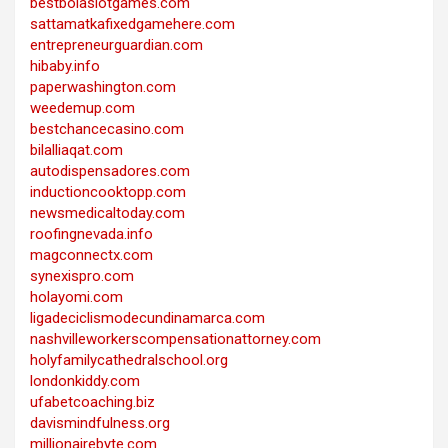
bestbolaslotgames.com
sattamatkafixedgamehere.com
entrepreneurguardian.com
hibaby.info
paperwashington.com
weedemup.com
bestchancecasino.com
bilalliaqat.com
autodispensadores.com
inductioncooktopp.com
newsmedicaltoday.com
roofingnevada.info
magconnectx.com
synexispro.com
holayomi.com
ligadeciclismodecundinamarca.com
nashvilleworkerscompensationattorney.com
holyfamilycathedralschool.org
londonkiddy.com
ufabetcoaching.biz
davismindfulness.org
millionairebyte.com