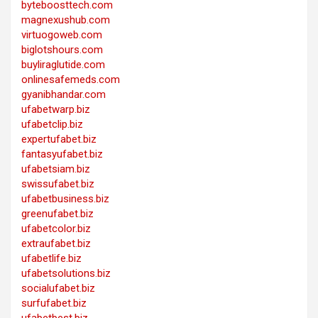
byteboosttech.com
magnexushub.com
virtuogoweb.com
biglotshours.com
buyliraglutide.com
onlinesafemeds.com
gyanibhandar.com
ufabetwarp.biz
ufabetclip.biz
expertufabet.biz
fantasyufabet.biz
ufabetsiam.biz
swissufabet.biz
ufabetbusiness.biz
greenufabet.biz
ufabetcolor.biz
extraufabet.biz
ufabetlife.biz
ufabetsolutions.biz
socialufabet.biz
surfufabet.biz