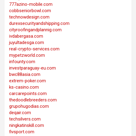
777azino-mobile.com
cobbseniorbowl.com
technowdesign.com
durexsecurityandshipping.com
cityroofingandplannig.com
ivdabergasa.com
juyultadesga.com
real-crypto-services.com
mypetzworld.com
infounty.com
investparaguay-eu.com
bwc88asia.com
extrem-poker.com
ks-casino.com
carcarepoints.com
thedoodlebreeders.com
grupohugodias.com
deqair.com
techsilvers.com
ningkatinskill.com
fivsport.com