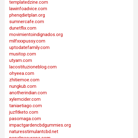
templatedzine.com
lawinfoadvice.com
phenqdietplan.org
sumnercafe.com
dunetflix.com
movimientoindignados.org
milfxxxpussy.com
uptodatefamily.com
musitop.com
utyam.com
lacostituzioneblog.com
ohyeea.com
zhitiemoe.com
nungkub.com
anotherindian.com
xylemcider.com
taniaetiago.com
juzfitketo.com
pasomaga.com
impactgardencbdgummies.org
naturesstimulantcbd.net