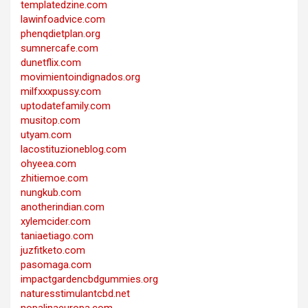
templatedzine.com
lawinfoadvice.com
phenqdietplan.org
sumnercafe.com
dunetflix.com
movimientoindignados.org
milfxxxpussy.com
uptodatefamily.com
musitop.com
utyam.com
lacostituzioneblog.com
ohyeea.com
zhitiemoe.com
nungkub.com
anotherindian.com
xylemcider.com
taniaetiago.com
juzfitketo.com
pasomaga.com
impactgardencbdgummies.org
naturesstimulantcbd.net