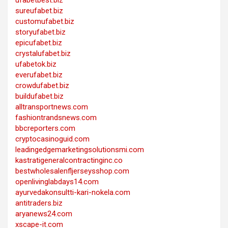
ufabetbest.biz
sureufabet.biz
customufabet.biz
storyufabet.biz
epicufabet.biz
crystalufabet.biz
ufabetok.biz
everufabet.biz
crowdufabet.biz
buildufabet.biz
alltransportnews.com
fashiontrandsnews.com
bbcreporters.com
cryptocasinoguid.com
leadingedgemarketingsolutionsmi.com
kastratigeneralcontractinginc.co
bestwholesalenfljerseysshop.com
openlivinglabdays14.com
ayurvedakonsultti-kari-nokela.com
antitraders.biz
aryanews24.com
xscape-it.com