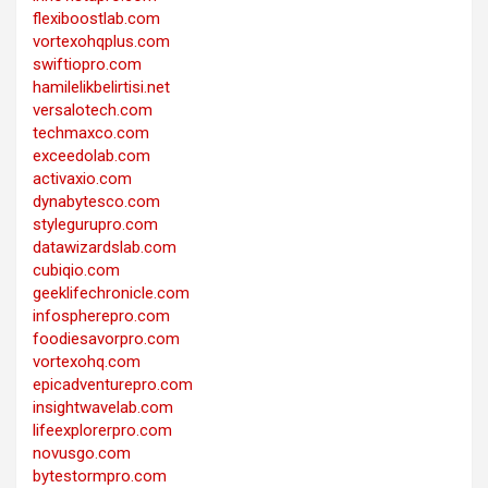
flexiboostlab.com
vortexohqplus.com
swiftiopro.com
hamilelikbelirtisi.net
versalotech.com
techmaxco.com
exceedolab.com
activaxio.com
dynabytesco.com
stylegurupro.com
datawizardslab.com
cubiqio.com
geeklifechronicle.com
infospherepro.com
foodiesavorpro.com
vortexohq.com
epicadventurepro.com
insightwavelab.com
lifeexplorerpro.com
novusgo.com
bytestormpro.com