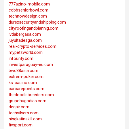
777azino-mobile.com
cobbseniorbowl.com
technowdesign.com
durexsecurityandshipping.com
cityroofingandplannig.com
ivdabergasa.com
juyultadesga.com
real-crypto-services.com
mypetzworld.com
infounty.com
investparaguay-eu.com
bwc88asia.com
extrem-poker.com
ks-casino.com
carcarepoints.com
thedoodlebreeders.com
grupohugodias.com
deqair.com
techsilvers.com
ningkatinskill.com
fivsport.com