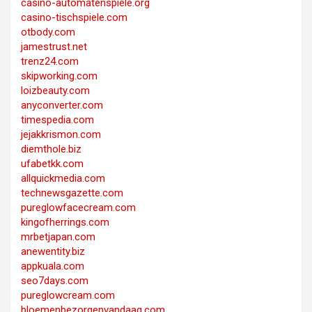
casino-automatenspiele.org
casino-tischspiele.com
otbody.com
jamestrust.net
trenz24.com
skipworking.com
loizbeauty.com
anyconverter.com
timespedia.com
jejakkrismon.com
diemthole.biz
ufabetkk.com
allquickmedia.com
technewsgazette.com
pureglowfacecream.com
kingofherrings.com
mrbetjapan.com
anewentity.biz
appkuala.com
seo7days.com
pureglowcream.com
bloemenbezorgenvandaag.com