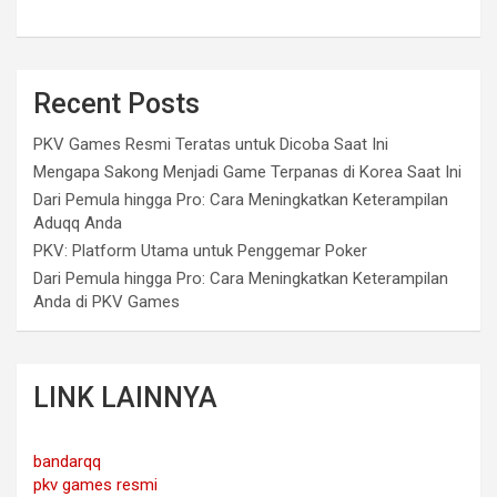
Recent Posts
PKV Games Resmi Teratas untuk Dicoba Saat Ini
Mengapa Sakong Menjadi Game Terpanas di Korea Saat Ini
Dari Pemula hingga Pro: Cara Meningkatkan Keterampilan
Aduqq Anda
PKV: Platform Utama untuk Penggemar Poker
Dari Pemula hingga Pro: Cara Meningkatkan Keterampilan
Anda di PKV Games
LINK LAINNYA
bandarqq
pkv games resmi