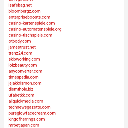
isafebag.net
bloombergz.com
enterpriseboosts.com
casino-kartenspiele.com
casino-automatenspiele.org
casino-tischspiele.com
otbody.com
jamestrust.net
trenz24.com
skipworking.com
loizbeauty.com
anyconverter.com
timespedia.com
jejakkrismon.com
diemthole.biz
ufabetkk.com
allquickmedia.com
technewsgazette.com
pureglowfacecream.com
kingofherrings.com
mrbetjapan.com