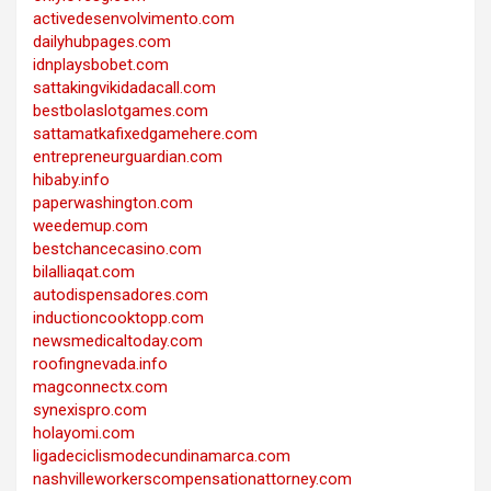
activedesenvolvimento.com
dailyhubpages.com
idnplaysbobet.com
sattakingvikidadacall.com
bestbolaslotgames.com
sattamatkafixedgamehere.com
entrepreneurguardian.com
hibaby.info
paperwashington.com
weedemup.com
bestchancecasino.com
bilalliaqat.com
autodispensadores.com
inductioncooktopp.com
newsmedicaltoday.com
roofingnevada.info
magconnectx.com
synexispro.com
holayomi.com
ligadeciclismodecundinamarca.com
nashvilleworkerscompensationattorney.com