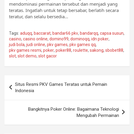
mendominasi permainan tersebut dan menjadi yang
teratas. Ingatlah untuk tetap bersabar, berlatih secara
teratur, dan selalu bersedia…
Tags:
aduqq
,
baccarat
,
bandar66 pkv
,
bandarqq
,
capsa susun
,
casino
,
casino online
,
domino99
,
dominoqq
,
idn poker
,
judi bola
,
judi online
,
pkv games
,
pkv games qq
,
pkv games resmi
,
poker
,
poker88
,
roulette
,
sakong
,
sbobet88
,
slot
,
slot demo
,
slot gacor
Post
Situs Resmi PKV Games Teratas untuk Pemain
navigation
Indonesia
Bangkitnya Poker Online: Bagaimana Teknologi
Mengubah Permainan