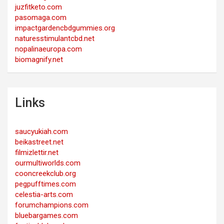
juzfitketo.com
pasomaga.com
impactgardencbdgummies.org
naturesstimulantcbd.net
nopalinaeuropa.com
biomagnify.net
Links
saucyukiah.com
beikastreet.net
filmizlettir.net
ourmultiworlds.com
cooncreekclub.org
pegpufftimes.com
celestia-arts.com
forumchampions.com
bluebargames.com