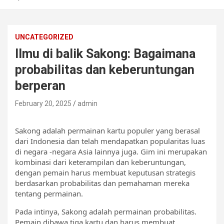
UNCATEGORIZED
Ilmu di balik Sakong: Bagaimana
probabilitas dan keberuntungan
berperan
February 20, 2025
admin
Sakong adalah permainan kartu populer yang berasal
dari Indonesia dan telah mendapatkan popularitas luas
di negara -negara Asia lainnya juga. Gim ini merupakan
kombinasi dari keterampilan dan keberuntungan,
dengan pemain harus membuat keputusan strategis
berdasarkan probabilitas dan pemahaman mereka
tentang permainan.
Pada intinya, Sakong adalah permainan probabilitas.
Pemain dibawa tiga kartu dan harus membuat