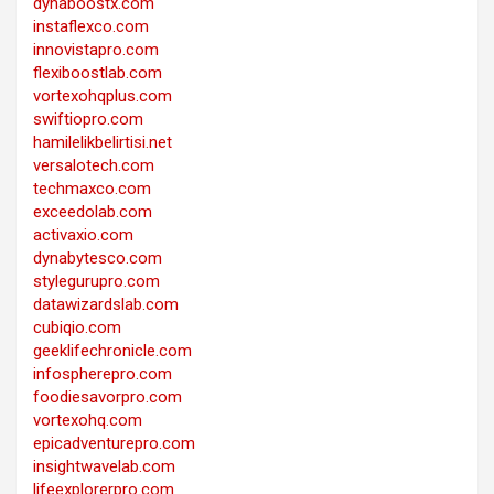
dynaboostx.com
instaflexco.com
innovistapro.com
flexiboostlab.com
vortexohqplus.com
swiftiopro.com
hamilelikbelirtisi.net
versalotech.com
techmaxco.com
exceedolab.com
activaxio.com
dynabytesco.com
stylegurupro.com
datawizardslab.com
cubiqio.com
geeklifechronicle.com
infospherepro.com
foodiesavorpro.com
vortexohq.com
epicadventurepro.com
insightwavelab.com
lifeexplorerpro.com