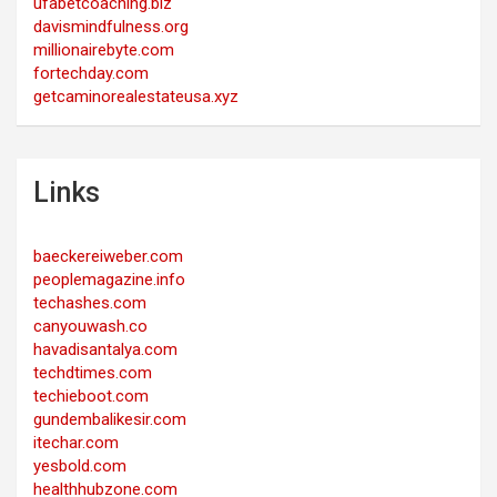
ufabetcoaching.biz
davismindfulness.org
millionairebyte.com
fortechday.com
getcaminorealestateusa.xyz
Links
baeckereiweber.com
peoplemagazine.info
techashes.com
canyouwash.co
havadisantalya.com
techdtimes.com
techieboot.com
gundembalikesir.com
itechar.com
yesbold.com
healthhubzone.com