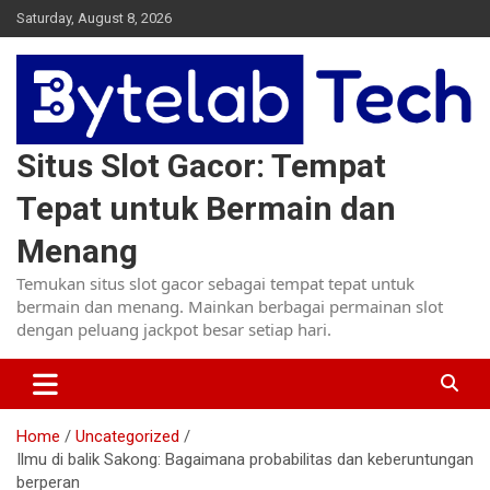
Skip
Saturday, August 8, 2026
to
content
Situs Slot Gacor: Tempat
Tepat untuk Bermain dan
Menang
Temukan situs slot gacor sebagai tempat tepat untuk
bermain dan menang. Mainkan berbagai permainan slot
dengan peluang jackpot besar setiap hari.
Home
Uncategorized
Ilmu di balik Sakong: Bagaimana probabilitas dan keberuntungan
berperan