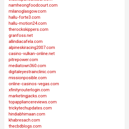
namheongfoodcourt.com
milanoglasgow.com
hallu-forte3.com
hallu-motion24.com
therockskippers.com
granfoss.net
allindiacafela.com
alpineskiracing2007.com
casino-vulkan-online.net
pitrepower.com
mediatown360.com
digitaleyestrainclinic.com
missionposible.com
online-casinos-vegas.com
xfinityrouterlogin.com
marketingjacks.com
topappliancereviews.com
trickytechupdates.com
hindiabhimaan.com
khabresach.com
thecbdblogs.com