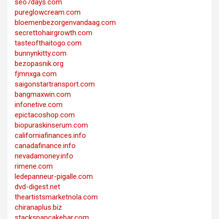
seo7days.com
pureglowcream.com
bloemenbezorgenvandaag.com
secrettohairgrowth.com
tasteofthaitogo.com
bunnynkitty.com
bezopasnik.org
fjmnxga.com
saigonstartransport.com
bangmaxwin.com
infonetive.com
epictacoshop.com
biopuraskinserum.com
californiafinances.info
canadafinance.info
nevadamoney.info
rimene.com
ledepanneur-pigalle.com
dvd-digest.net
theartistsmarketnola.com
chiranaplus.biz
stackspancakebar.com