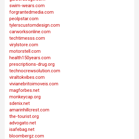
swim-wears.com
forgrantedmedia.com
peolpstar.com
tylerscustomdesign.com
carworksonline.com
techtimesss.com
virylstore.com
motorstell.com
health150years.com
prescriptions-drug.org
technocrewsolution.com
viraltokvibes.com
vivianebritoimoveis.com
magforbes.net
monkeycap.org
sdenix.net
amarinhillcrest.com
the-tourist.org
advogato.net
isafebag.net
bloombergz.com