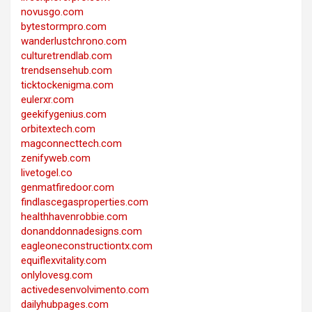
novusgo.com
bytestormpro.com
wanderlustchrono.com
culturetrendlab.com
trendsensehub.com
ticktockenigma.com
eulerxr.com
geekifygenius.com
orbitextech.com
magconnecttech.com
zenifyweb.com
livetogel.co
genmatfiredoor.com
findlascegasproperties.com
healthhavenrobbie.com
donanddonnadesigns.com
eagleoneconstructiontx.com
equiflexvitality.com
onlylovesg.com
activedesenvolvimento.com
dailyhubpages.com