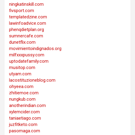
ningkatinskill.com
fivsport.com
templatedzine.com
lawinfoadvice.com
phenqdietplan.org
sumnercafe.com
dunetflix.com
movimientoindignados.org
milfxxxpussy.com
uptodatefamily.com
musitop.com
utyam.com
lacostituzioneblog.com
ohyeea.com
zhitiemoe.com
nungkub.com
anotherindian.com
xylemcider.com
taniaetiago.com
juzfitketo.com
pasomaga.com