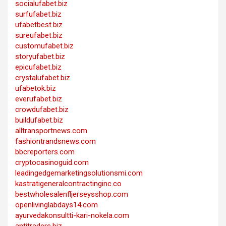
socialufabet.biz
surfufabet.biz
ufabetbest.biz
sureufabet.biz
customufabet.biz
storyufabet.biz
epicufabet.biz
crystalufabet.biz
ufabetok.biz
everufabet.biz
crowdufabet.biz
buildufabet.biz
alltransportnews.com
fashiontrandsnews.com
bbcreporters.com
cryptocasinoguid.com
leadingedgemarketingsolutionsmi.com
kastratigeneralcontractinginc.co
bestwholesalenfljerseysshop.com
openlivinglabdays14.com
ayurvedakonsultti-kari-nokela.com