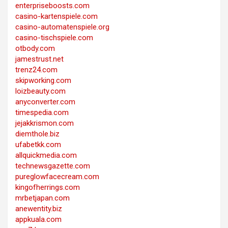
enterpriseboosts.com
casino-kartenspiele.com
casino-automatenspiele.org
casino-tischspiele.com
otbody.com
jamestrust.net
trenz24.com
skipworking.com
loizbeauty.com
anyconverter.com
timespedia.com
jejakkrismon.com
diemthole.biz
ufabetkk.com
allquickmedia.com
technewsgazette.com
pureglowfacecream.com
kingofherrings.com
mrbetjapan.com
anewentity.biz
appkuala.com