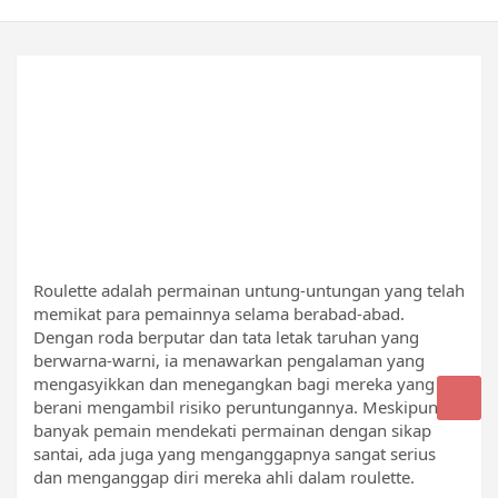
UNCATEGORIZED
Di Dalam Pikiran Seorang
Roulette Pro: Wawasan dan
Saran Ahli
December 1, 2024
admin
Roulette adalah permainan untung-untungan yang telah
memikat para pemainnya selama berabad-abad.
Dengan roda berputar dan tata letak taruhan yang
berwarna-warni, ia menawarkan pengalaman yang
mengasyikkan dan menegangkan bagi mereka yang
berani mengambil risiko peruntungannya. Meskipun
banyak pemain mendekati permainan dengan sikap
santai, ada juga yang menganggapnya sangat serius
dan menganggap diri mereka ahli dalam roulette.