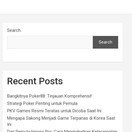
Search
Search
Recent Posts
Bangkitnya Poker88: Tinjauan Komprehensif
Strategi Poker Penting untuk Pemula
PKV Games Resmi Teratas untuk Dicoba Saat Ini
Mengapa Sakong Menjadi Game Terpanas di Korea Saat
Ini
Dari Pemula hingga Pro: Cara Meningkatkan Keterampilan