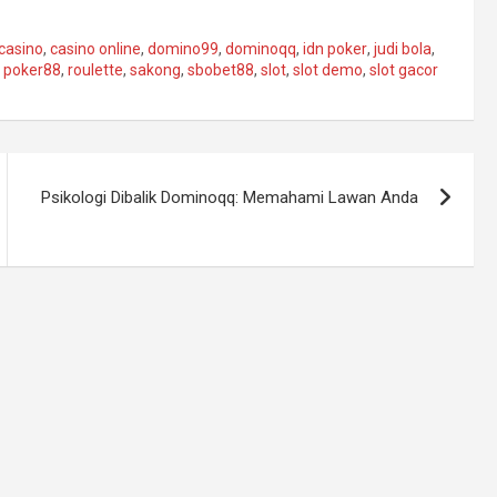
casino
,
casino online
,
domino99
,
dominoqq
,
idn poker
,
judi bola
,
,
poker88
,
roulette
,
sakong
,
sbobet88
,
slot
,
slot demo
,
slot gacor
Psikologi Dibalik Dominoqq: Memahami Lawan Anda