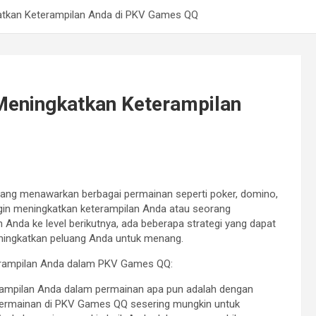
katkan Keterampilan Anda di PKV Games QQ
 Meningkatkan Keterampilan
ang menawarkan berbagai permainan seperti poker, domino,
in meningkatkan keterampilan Anda atau seorang
nda ke level berikutnya, ada beberapa strategi yang dapat
ingkatkan peluang Anda untuk menang.
terampilan Anda dalam PKV Games QQ:
keterampilan Anda dalam permainan apa pun adalah dengan
 permainan di PKV Games QQ sesering mungkin untuk