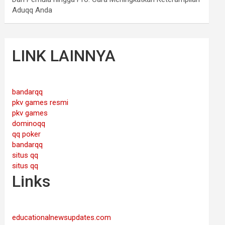
Aduqq Anda
LINK LAINNYA
bandarqq
pkv games resmi
pkv games
dominoqq
qq poker
bandarqq
situs qq
situs qq
Links
educationalnewsupdates.com