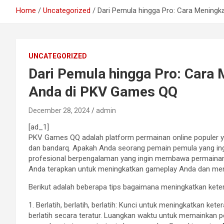
Home
Uncategorized
Dari Pemula hingga Pro: Cara Mening
UNCATEGORIZED
Dari Pemula hingga Pro: Cara
Anda di PKV Games QQ
December 28, 2024
admin
[ad_1]
PKV Games QQ adalah platform permainan online populer y
dan bandarq. Apakah Anda seorang pemain pemula yang ing
profesional berpengalaman yang ingin membawa permainan A
Anda terapkan untuk meningkatkan gameplay Anda dan men
Berikut adalah beberapa tips bagaimana meningkatkan ke
1. Berlatih, berlatih, berlatih: Kunci untuk meningkatkan 
berlatih secara teratur. Luangkan waktu untuk memainkan