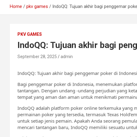
Home
pkv games
IndoQQ: Tujuan akhir bagi penggemar poke
PKV GAMES
IndoQQ: Tujuan akhir bagi pen
September 28, 2025
admin
IndoQQ: Tujuan akhir bagi penggemar poker di Indones
Bagi penggemar poker di Indonesia, menemukan platfor
tantangan. Dengan undang -undang perjudian yang ketat
tempat yang aman dan aman untuk menikmati permainan
IndoQQ adalah platform poker online terkemuka yang 
permainan poker yang tersedia, termasuk Texas Hold’
untuk setiap jenis pemain. Apakah Anda seorang pemula
mencari tantangan baru, IndoQQ memiliki sesuatu untu