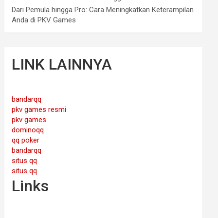
Dari Pemula hingga Pro: Cara Meningkatkan Keterampilan
Anda di PKV Games
LINK LAINNYA
bandarqq
pkv games resmi
pkv games
dominoqq
qq poker
bandarqq
situs qq
situs qq
Links