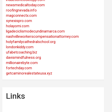
newsmedicaltoday.com
roofingnevada.info
magconnectx.com
synexispro.com
holayomi.com
ligadeciclismodecundinamarca.com
nashvilleworkerscompensationattorney.com
holyfamilycathedralschool.org
londonkiddy.com
ufabetcoaching.biz
davismindfulness.org
millionairebyte.com
fortechday.com
getcaminorealestateusa.xyz
Links