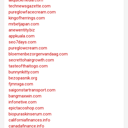
allquickmedia.com
technewsgazette.com
pureglowfacecream.com
kingofherrings.com
mrbetjapan.com
anewentity.biz
appkuala.com
seo7days.com
pureglowcream.com
bloemenbezorgenvandaag.com
secrettohairgrowth.com
tasteofthaitogo.com
bunnynkitty.com
bezopasnik.org
fjmnxga.com
saigonstartransport.com
bangmaxwin.com
infonetive.com
epictacoshop.com
biopuraskinserum.com
californiafinances.info
canadafinance.info