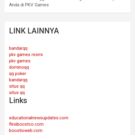
Anda di PKV Games
LINK LAINNYA
bandarqq
pkv games resmi
pkv games
dominoqq
qq poker
bandarqq
situs qq
situs qq
Links
educationalnewsupdates.com
flexiboostco.com
boostioweb.com