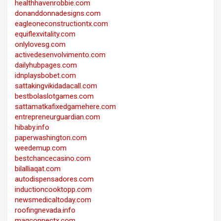
healthhavenrobbie.com
donanddonnadesigns.com
eagleoneconstructiontx.com
equiflexvitality.com
onlylovesg.com
activedesenvolvimento.com
dailyhubpages.com
idnplaysbobet.com
sattakingvikidadacall.com
bestbolaslotgames.com
sattamatkafixedgamehere.com
entrepreneurguardian.com
hibaby.info
paperwashington.com
weedemup.com
bestchancecasino.com
bilalliaqat.com
autodispensadores.com
inductioncooktopp.com
newsmedicaltoday.com
roofingnevada.info
magconnectx.com