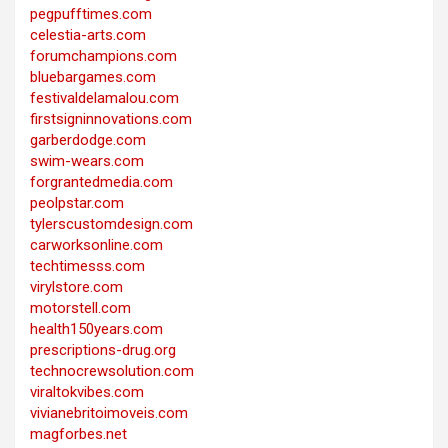
pegpufftimes.com
celestia-arts.com
forumchampions.com
bluebargames.com
festivaldelamalou.com
firstsigninnovations.com
garberdodge.com
swim-wears.com
forgrantedmedia.com
peolpstar.com
tylerscustomdesign.com
carworksonline.com
techtimesss.com
virylstore.com
motorstell.com
health150years.com
prescriptions-drug.org
technocrewsolution.com
viraltokvibes.com
vivianebritoimoveis.com
magforbes.net