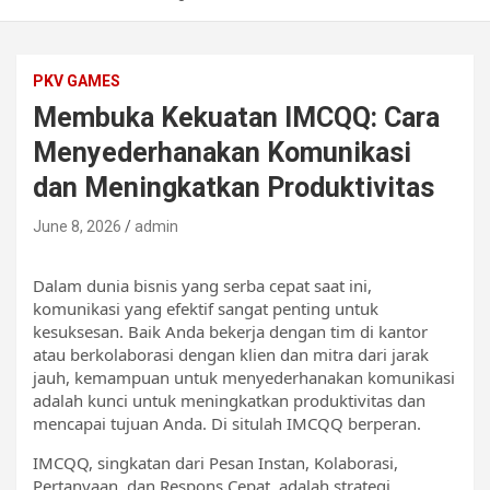
PKV GAMES
Membuka Kekuatan IMCQQ: Cara
Menyederhanakan Komunikasi
dan Meningkatkan Produktivitas
June 8, 2026
admin
Dalam dunia bisnis yang serba cepat saat ini,
komunikasi yang efektif sangat penting untuk
kesuksesan. Baik Anda bekerja dengan tim di kantor
atau berkolaborasi dengan klien dan mitra dari jarak
jauh, kemampuan untuk menyederhanakan komunikasi
adalah kunci untuk meningkatkan produktivitas dan
mencapai tujuan Anda. Di situlah IMCQQ berperan.
IMCQQ, singkatan dari Pesan Instan, Kolaborasi,
Pertanyaan, dan Respons Cepat, adalah strategi