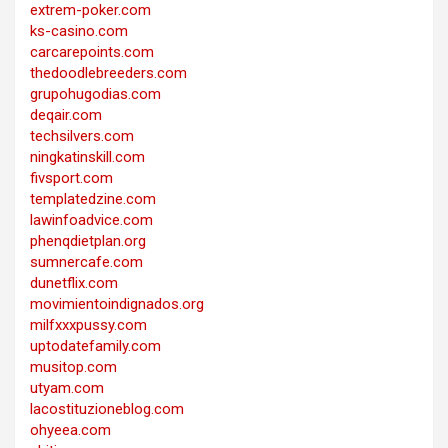
extrem-poker.com
ks-casino.com
carcarepoints.com
thedoodlebreeders.com
grupohugodias.com
deqair.com
techsilvers.com
ningkatinskill.com
fivsport.com
templatedzine.com
lawinfoadvice.com
phenqdietplan.org
sumnercafe.com
dunetflix.com
movimientoindignados.org
milfxxxpussy.com
uptodatefamily.com
musitop.com
utyam.com
lacostituzioneblog.com
ohyeea.com