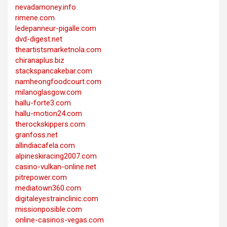
nevadamoney.info
rimene.com
ledepanneur-pigalle.com
dvd-digest.net
theartistsmarketnola.com
chiranaplus.biz
stackspancakebar.com
namheongfoodcourt.com
milanoglasgow.com
hallu-forte3.com
hallu-motion24.com
therockskippers.com
granfoss.net
allindiacafela.com
alpineskiracing2007.com
casino-vulkan-online.net
pitrepower.com
mediatown360.com
digitaleyestrainclinic.com
missionposible.com
online-casinos-vegas.com