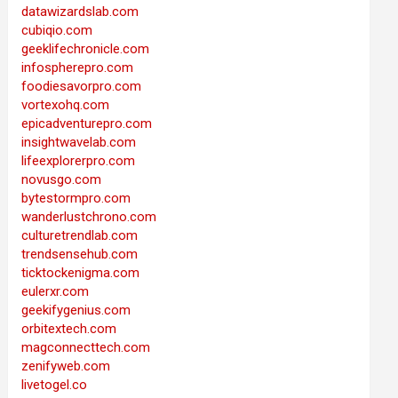
datawizardslab.com
cubiqio.com
geeklifechronicle.com
infospherepro.com
foodiesavorpro.com
vortexohq.com
epicadventurepro.com
insightwavelab.com
lifeexplorerpro.com
novusgo.com
bytestormpro.com
wanderlustchrono.com
culturetrendlab.com
trendsensehub.com
ticktockenigma.com
eulerxr.com
geekifygenius.com
orbitextech.com
magconnecttech.com
zenifyweb.com
livetogel.co