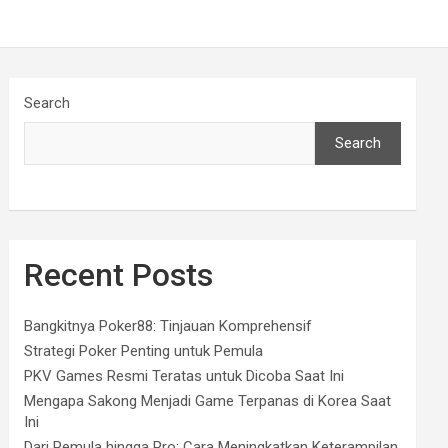
Search
Search
Recent Posts
Bangkitnya Poker88: Tinjauan Komprehensif
Strategi Poker Penting untuk Pemula
PKV Games Resmi Teratas untuk Dicoba Saat Ini
Mengapa Sakong Menjadi Game Terpanas di Korea Saat
Ini
Dari Pemula hingga Pro: Cara Meningkatkan Keterampilan