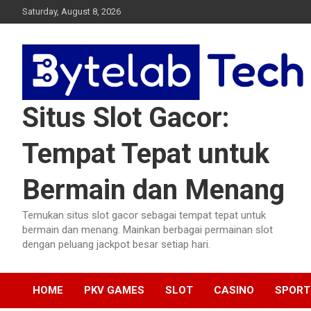
Skip
Saturday, August 8, 2026
to
content
Situs Slot Gacor:
Tempat Tepat untuk
Bermain dan Menang
Temukan situs slot gacor sebagai tempat tepat untuk
bermain dan menang. Mainkan berbagai permainan slot
dengan peluang jackpot besar setiap hari.
HOME
PKV GAMES
SLOT
CASINO
SPORT