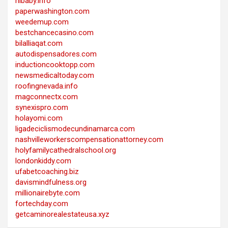
hibaby.info
paperwashington.com
weedemup.com
bestchancecasino.com
bilalliaqat.com
autodispensadores.com
inductioncooktopp.com
newsmedicaltoday.com
roofingnevada.info
magconnectx.com
synexispro.com
holayomi.com
ligadeciclismodecundinamarca.com
nashvilleworkerscompensationattorney.com
holyfamilycathedralschool.org
londonkiddy.com
ufabetcoaching.biz
davismindfulness.org
millionairebyte.com
fortechday.com
getcaminorealestateusa.xyz