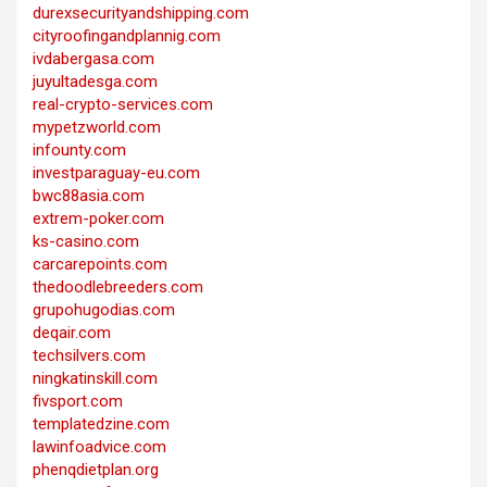
durexsecurityandshipping.com
cityroofingandplannig.com
ivdabergasa.com
juyultadesga.com
real-crypto-services.com
mypetzworld.com
infounty.com
investparaguay-eu.com
bwc88asia.com
extrem-poker.com
ks-casino.com
carcarepoints.com
thedoodlebreeders.com
grupohugodias.com
deqair.com
techsilvers.com
ningkatinskill.com
fivsport.com
templatedzine.com
lawinfoadvice.com
phenqdietplan.org