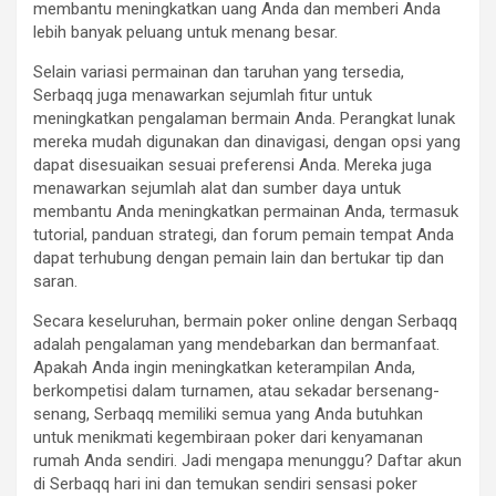
membantu meningkatkan uang Anda dan memberi Anda
lebih banyak peluang untuk menang besar.
Selain variasi permainan dan taruhan yang tersedia,
Serbaqq juga menawarkan sejumlah fitur untuk
meningkatkan pengalaman bermain Anda. Perangkat lunak
mereka mudah digunakan dan dinavigasi, dengan opsi yang
dapat disesuaikan sesuai preferensi Anda. Mereka juga
menawarkan sejumlah alat dan sumber daya untuk
membantu Anda meningkatkan permainan Anda, termasuk
tutorial, panduan strategi, dan forum pemain tempat Anda
dapat terhubung dengan pemain lain dan bertukar tip dan
saran.
Secara keseluruhan, bermain poker online dengan Serbaqq
adalah pengalaman yang mendebarkan dan bermanfaat.
Apakah Anda ingin meningkatkan keterampilan Anda,
berkompetisi dalam turnamen, atau sekadar bersenang-
senang, Serbaqq memiliki semua yang Anda butuhkan
untuk menikmati kegembiraan poker dari kenyamanan
rumah Anda sendiri. Jadi mengapa menunggu? Daftar akun
di Serbaqq hari ini dan temukan sendiri sensasi poker