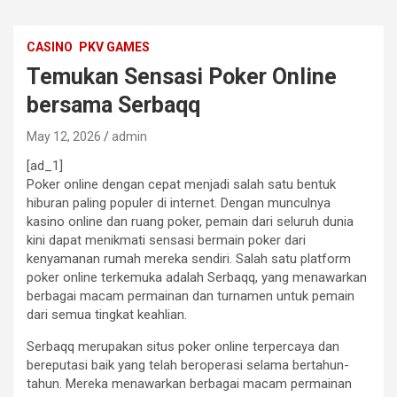
CASINO
PKV GAMES
Temukan Sensasi Poker Online
bersama Serbaqq
May 12, 2026
admin
[ad_1]
Poker online dengan cepat menjadi salah satu bentuk
hiburan paling populer di internet. Dengan munculnya
kasino online dan ruang poker, pemain dari seluruh dunia
kini dapat menikmati sensasi bermain poker dari
kenyamanan rumah mereka sendiri. Salah satu platform
poker online terkemuka adalah Serbaqq, yang menawarkan
berbagai macam permainan dan turnamen untuk pemain
dari semua tingkat keahlian.
Serbaqq merupakan situs poker online terpercaya dan
bereputasi baik yang telah beroperasi selama bertahun-
tahun. Mereka menawarkan berbagai macam permainan