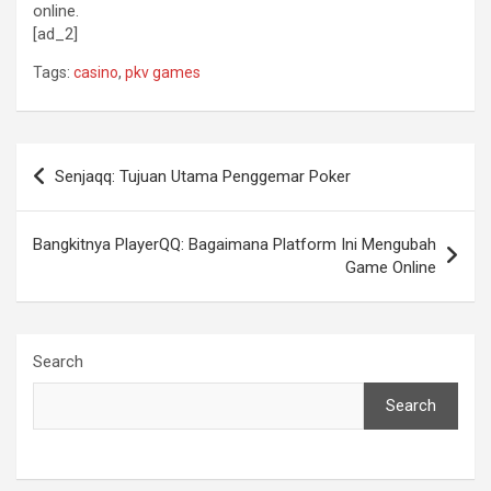
online.
[ad_2]
Tags:
casino
,
pkv games
Post
Senjaqq: Tujuan Utama Penggemar Poker
navigation
Bangkitnya PlayerQQ: Bagaimana Platform Ini Mengubah
Game Online
Search
Search