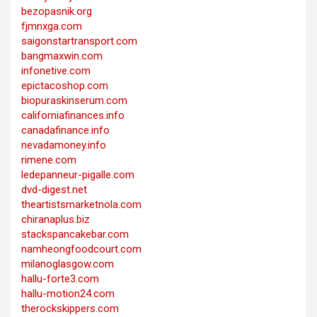
bezopasnik.org
fjmnxga.com
saigonstartransport.com
bangmaxwin.com
infonetive.com
epictacoshop.com
biopuraskinserum.com
californiafinances.info
canadafinance.info
nevadamoney.info
rimene.com
ledepanneur-pigalle.com
dvd-digest.net
theartistsmarketnola.com
chiranaplus.biz
stackspancakebar.com
namheongfoodcourt.com
milanoglasgow.com
hallu-forte3.com
hallu-motion24.com
therockskippers.com