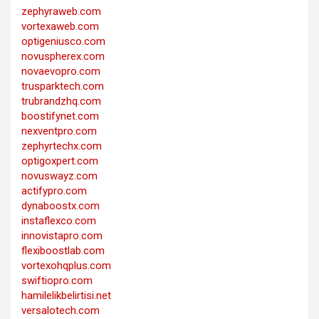
zephyraweb.com
vortexaweb.com
optigeniusco.com
novuspherex.com
novaevopro.com
trusparktech.com
trubrandzhq.com
boostifynet.com
nexventpro.com
zephyrtechx.com
optigoxpert.com
novuswayz.com
actifypro.com
dynaboostx.com
instaflexco.com
innovistapro.com
flexiboostlab.com
vortexohqplus.com
swiftiopro.com
hamilelikbelirtisi.net
versalotech.com