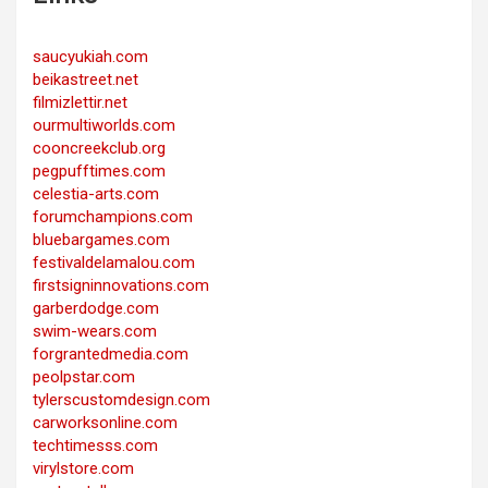
saucyukiah.com
beikastreet.net
filmizlettir.net
ourmultiworlds.com
cooncreekclub.org
pegpufftimes.com
celestia-arts.com
forumchampions.com
bluebargames.com
festivaldelamalou.com
firstsigninnovations.com
garberdodge.com
swim-wears.com
forgrantedmedia.com
peolpstar.com
tylerscustomdesign.com
carworksonline.com
techtimesss.com
virylstore.com