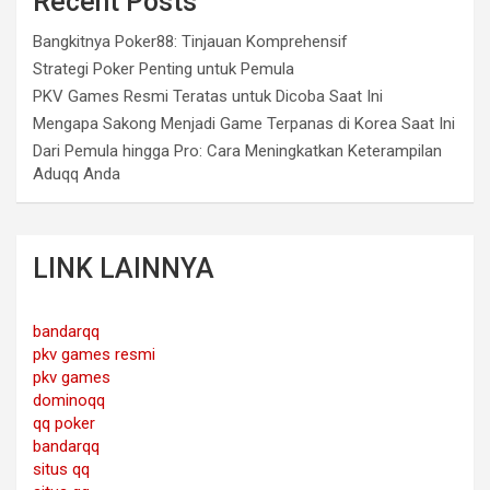
Recent Posts
Bangkitnya Poker88: Tinjauan Komprehensif
Strategi Poker Penting untuk Pemula
PKV Games Resmi Teratas untuk Dicoba Saat Ini
Mengapa Sakong Menjadi Game Terpanas di Korea Saat Ini
Dari Pemula hingga Pro: Cara Meningkatkan Keterampilan
Aduqq Anda
LINK LAINNYA
bandarqq
pkv games resmi
pkv games
dominoqq
qq poker
bandarqq
situs qq