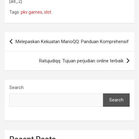
[ad_2]
Tags:
pkv games
,
slot
Post
Melepaskan Kekuatan MarioQQ: Panduan Komprehensif
navigation
Ratujudiqq: Tujuan perjudian online terbaik
Search
Search