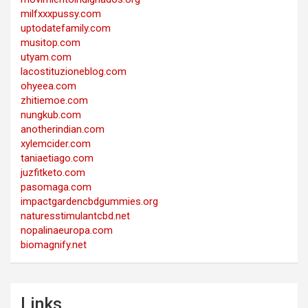
milfxxxpussy.com
uptodatefamily.com
musitop.com
utyam.com
lacostituzioneblog.com
ohyeea.com
zhitiemoe.com
nungkub.com
anotherindian.com
xylemcider.com
taniaetiago.com
juzfitketo.com
pasomaga.com
impactgardencbdgummies.org
naturesstimulantcbd.net
nopalinaeuropa.com
biomagnify.net
Links