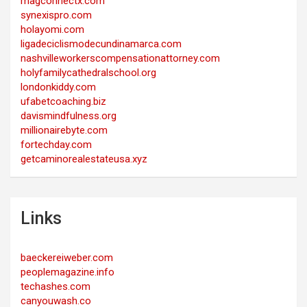
magconnectx.com
synexispro.com
holayomi.com
ligadeciclismodecundinamarca.com
nashvilleworkerscompensationattorney.com
holyfamilycathedralschool.org
londonkiddy.com
ufabetcoaching.biz
davismindfulness.org
millionairebyte.com
fortechday.com
getcaminorealestateusa.xyz
Links
baeckereiweber.com
peoplemagazine.info
techashes.com
canyouwash.co