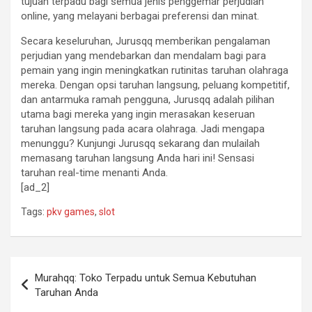
tujuan terpadu bagi semua jenis penggemar perjudian
online, yang melayani berbagai preferensi dan minat.
Secara keseluruhan, Jurusqq memberikan pengalaman
perjudian yang mendebarkan dan mendalam bagi para
pemain yang ingin meningkatkan rutinitas taruhan olahraga
mereka. Dengan opsi taruhan langsung, peluang kompetitif,
dan antarmuka ramah pengguna, Jurusqq adalah pilihan
utama bagi mereka yang ingin merasakan keseruan
taruhan langsung pada acara olahraga. Jadi mengapa
menunggu? Kunjungi Jurusqq sekarang dan mulailah
memasang taruhan langsung Anda hari ini! Sensasi
taruhan real-time menanti Anda.
[ad_2]
Tags:
pkv games
,
slot
Post
Murahqq: Toko Terpadu untuk Semua Kebutuhan
navigation
Taruhan Anda