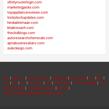
xfinityrouterlogin.com
marketingjacks.com
topappliancereviews.com
trickytechupdates.com
hindiabhimaan.com
khabresach.com
thecbdblogs.com
autoresearchchemicals.com
apnabusinesskaro.com
suleckiego.com
pkv
|
judi slot
|
situs judi bola
|
bandarqq
|
dominoqq
|
pkv
|
pkv
|
pkv
|
pkv
|
pkv
|
situs pkv
|
pkv
|
dominoqq
|
server thailand
|
slot
gacor hari ini
|
slot gacor hari ini
|
pkv qq
|
https://hematqq.pkvgamesresmi.org/