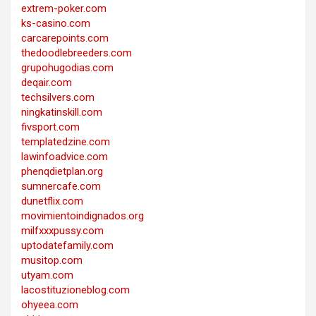
extrem-poker.com
ks-casino.com
carcarepoints.com
thedoodlebreeders.com
grupohugodias.com
deqair.com
techsilvers.com
ningkatinskill.com
fivsport.com
templatedzine.com
lawinfoadvice.com
phenqdietplan.org
sumnercafe.com
dunetflix.com
movimientoindignados.org
milfxxxpussy.com
uptodatefamily.com
musitop.com
utyam.com
lacostituzioneblog.com
ohyeea.com