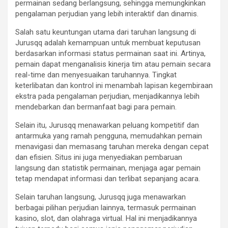
permainan sedang berlangsung, sehingga memungkinkan
pengalaman perjudian yang lebih interaktif dan dinamis.
Salah satu keuntungan utama dari taruhan langsung di
Jurusqq adalah kemampuan untuk membuat keputusan
berdasarkan informasi status permainan saat ini. Artinya,
pemain dapat menganalisis kinerja tim atau pemain secara
real-time dan menyesuaikan taruhannya. Tingkat
keterlibatan dan kontrol ini menambah lapisan kegembiraan
ekstra pada pengalaman perjudian, menjadikannya lebih
mendebarkan dan bermanfaat bagi para pemain.
Selain itu, Jurusqq menawarkan peluang kompetitif dan
antarmuka yang ramah pengguna, memudahkan pemain
menavigasi dan memasang taruhan mereka dengan cepat
dan efisien. Situs ini juga menyediakan pembaruan
langsung dan statistik permainan, menjaga agar pemain
tetap mendapat informasi dan terlibat sepanjang acara.
Selain taruhan langsung, Jurusqq juga menawarkan
berbagai pilihan perjudian lainnya, termasuk permainan
kasino, slot, dan olahraga virtual. Hal ini menjadikannya