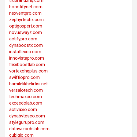
trubrandzhq.com
boostifynet.com
nexventpro.com
zephyrtechx.com
optigoxpert.com
novuswayz.com
actifypro.com
dynaboostx.com
instaflexco.com
innovistapro.com
flexiboostlab.com
vortexohqplus.com
swiftiopro.com
hamilelikbelirtisi.net
versalotech.com
techmaxco.com
exceedolab.com
activaxio.com
dynabytesco.com
stylegurupro.com
datawizardslab.com
cubiqio.com