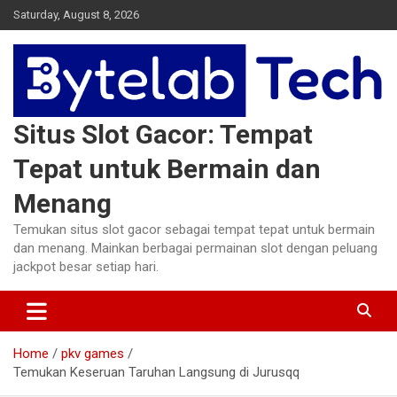
Skip
Saturday, August 8, 2026
to
content
Situs Slot Gacor: Tempat
Tepat untuk Bermain dan
Menang
Temukan situs slot gacor sebagai tempat tepat untuk bermain
dan menang. Mainkan berbagai permainan slot dengan peluang
jackpot besar setiap hari.
Home
pkv games
Temukan Keseruan Taruhan Langsung di Jurusqq