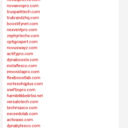
novaevopro.com
trusparktech.com
trubrandzhq.com
boostifynet.com
nexventpro.com
zephyrtechx.com
optigoxpert.com
novuswayz.com
actifypro.com
dynaboostx.com
instaflexco.com
innovistapro.com
flexiboostlab.com
vortexohqplus.com
swiftiopro.com
hamilelikbelirtisi.net
versalotech.com
techmaxco.com
exceedolab.com
activaxio.com
dynabytesco.com