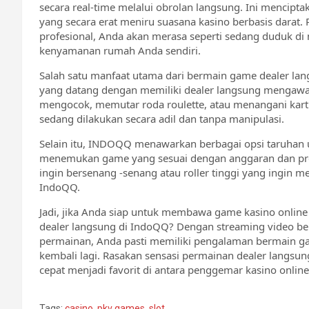
secara real-time melalui obrolan langsung. Ini mencipt
yang secara erat meniru suasana kasino berbasis darat. 
profesional, Anda akan merasa seperti sedang duduk di
kenyamanan rumah Anda sendiri.
Salah satu manfaat utama dari bermain game dealer lan
yang datang dengan memiliki dealer langsung mengawa
mengocok, memutar roda roulette, atau menangani kar
sedang dilakukan secara adil dan tanpa manipulasi.
Selain itu, INDOQQ menawarkan berbagai opsi taruhan 
menemukan game yang sesuai dengan anggaran dan pre
ingin bersenang -senang atau roller tinggi yang ingin 
IndoQQ.
Jadi, jika Anda siap untuk membawa game kasino onlin
dealer langsung di IndoQQ? Dengan streaming video berku
permainan, Anda pasti memiliki pengalaman bermain g
kembali lagi. Rasakan sensasi permainan dealer langsu
cepat menjadi favorit di antara penggemar kasino online
Tags:
casino
,
pkv games
,
slot