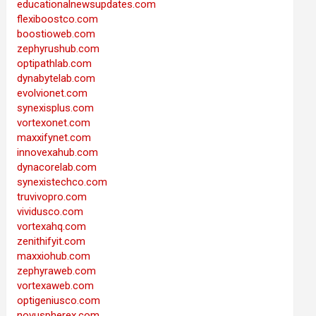
educationalnewsupdates.com
flexiboostco.com
boostioweb.com
zephyrushub.com
optipathlab.com
dynabytelab.com
evolvionet.com
synexisplus.com
vortexonet.com
maxxifynet.com
innovexahub.com
dynacorelab.com
synexistechco.com
truvivopro.com
vividusco.com
vortexahq.com
zenithifyit.com
maxxiohub.com
zephyraweb.com
vortexaweb.com
optigeniusco.com
novuspherex.com