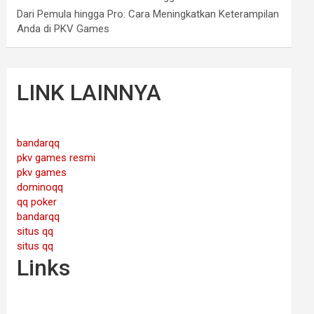
Dari Pemula hingga Pro: Cara Meningkatkan Keterampilan
Anda di PKV Games
LINK LAINNYA
bandarqq
pkv games resmi
pkv games
dominoqq
qq poker
bandarqq
situs qq
situs qq
Links