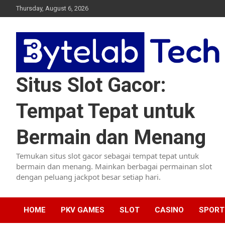
Skip
Thursday, August 6, 2026
to
content
Situs Slot Gacor:
Tempat Tepat untuk
Bermain dan Menang
Temukan situs slot gacor sebagai tempat tepat untuk
bermain dan menang. Mainkan berbagai permainan slot
dengan peluang jackpot besar setiap hari.
HOME
PKV GAMES
SLOT
CASINO
SPORT