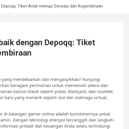
n Depoqq: Tiket Anda menuju Sensasi dan Kegembiraan
baik dengan Depoqq: Tiket
embiraan
e yang mendebarkan dan mengasyikkan? Kunjungi
rkan beragam permainan untuk memenuhi selera dan
an kasino klasik seperti poker, blackjack, dan roulette,
baru yang menarik seperti slot dan olahraga virtual,
r di kalangan gamer online adalah komitmennya untuk
min. Dengan teknologi enkripsi tercanggih dan langkah-
nformasi pribadi dan keuangan Anda selalu terlindungi