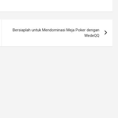
Bersiaplah untuk Mendominasi Meja Poker dengan
WedeQQ