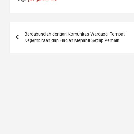
Post
Bergabunglah dengan Komunitas Wargaqq: Tempat
navigation
Kegembiraan dan Hadiah Menanti Setiap Pemain