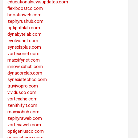
educationalnewsupdates.com
flexiboostco.com
boostioweb.com
zephyrushub.com
optipathlab.com
dynabytelab.com
evolvionet.com
synexisplus.com
vortexonet.com
maxxifynet.com
innovexahub.com
dynacorelab.com
synexistechco.com
truvivopro.com
vividusco.com
vortexahq.com
zenithifyit.com
maxxiohub.com
zephyraweb.com
vortexaweb.com
optigeniusco.com
novuspherex.com