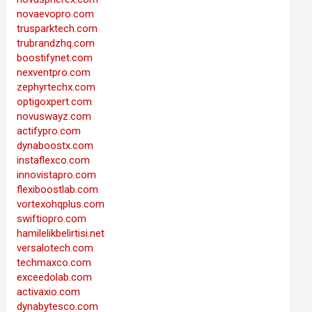
novaevopro.com
trusparktech.com
trubrandzhq.com
boostifynet.com
nexventpro.com
zephyrtechx.com
optigoxpert.com
novuswayz.com
actifypro.com
dynaboostx.com
instaflexco.com
innovistapro.com
flexiboostlab.com
vortexohqplus.com
swiftiopro.com
hamilelikbelirtisi.net
versalotech.com
techmaxco.com
exceedolab.com
activaxio.com
dynabytesco.com