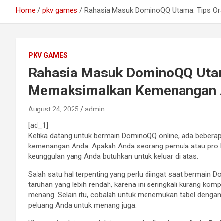
Home
pkv games
Rahasia Masuk DominoQQ Utama: Tips O
PKV GAMES
Rahasia Masuk DominoQQ Utam
Memaksimalkan Kemenangan
August 24, 2025
admin
[ad_1]
Ketika datang untuk bermain DominoQQ online, ada beber
kemenangan Anda. Apakah Anda seorang pemula atau pro b
keunggulan yang Anda butuhkan untuk keluar di atas.
Salah satu hal terpenting yang perlu diingat saat bermain 
taruhan yang lebih rendah, karena ini seringkali kurang kom
menang. Selain itu, cobalah untuk menemukan tabel dengan 
peluang Anda untuk menang juga.