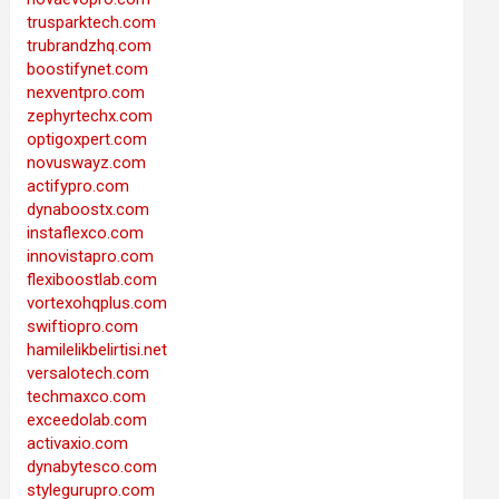
trusparktech.com
trubrandzhq.com
boostifynet.com
nexventpro.com
zephyrtechx.com
optigoxpert.com
novuswayz.com
actifypro.com
dynaboostx.com
instaflexco.com
innovistapro.com
flexiboostlab.com
vortexohqplus.com
swiftiopro.com
hamilelikbelirtisi.net
versalotech.com
techmaxco.com
exceedolab.com
activaxio.com
dynabytesco.com
stylegurupro.com