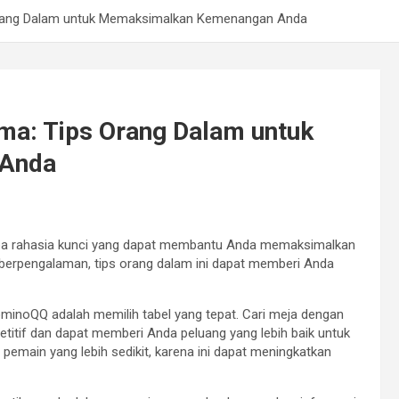
rang Dalam untuk Memaksimalkan Kemenangan Anda
a: Tips Orang Dalam untuk
 Anda
apa rahasia kunci yang dapat membantu Anda memaksimalkan
erpengalaman, tips orang dalam ini dapat memberi Anda
DominoQQ adalah memilih tabel yang tepat. Cari meja dengan
petitif dan dapat memberi Anda peluang yang lebih baik untuk
pemain yang lebih sedikit, karena ini dapat meningkatkan