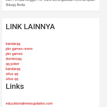
Aduqq Anda
LINK LAINNYA
bandarqq
pkv games resmi
pkv games
dominoqq
qq poker
bandarqq
situs qq
situs qq
Links
educationalnewsupdates.com