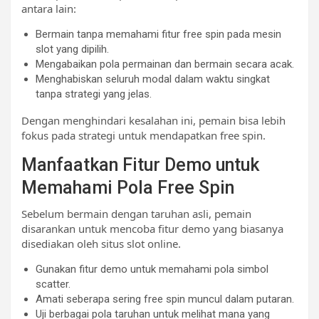
antara lain:
Bermain tanpa memahami fitur free spin pada mesin
slot yang dipilih.
Mengabaikan pola permainan dan bermain secara acak.
Menghabiskan seluruh modal dalam waktu singkat
tanpa strategi yang jelas.
Dengan menghindari kesalahan ini, pemain bisa lebih
fokus pada strategi untuk mendapatkan free spin.
Manfaatkan Fitur Demo untuk
Memahami Pola Free Spin
Sebelum bermain dengan taruhan asli, pemain
disarankan untuk mencoba fitur demo yang biasanya
disediakan oleh situs slot online.
Gunakan fitur demo untuk memahami pola simbol
scatter.
Amati seberapa sering free spin muncul dalam putaran.
Uji berbagai pola taruhan untuk melihat mana yang