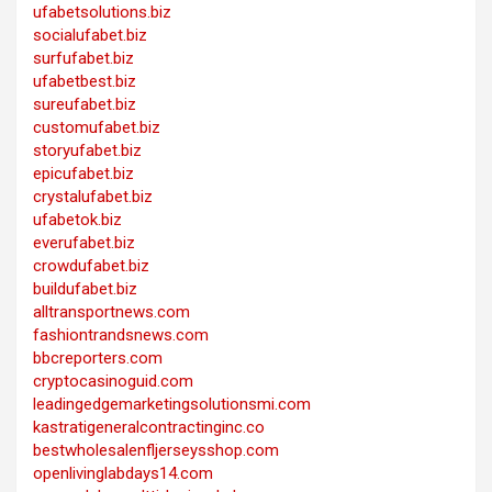
ufabetsolutions.biz
socialufabet.biz
surfufabet.biz
ufabetbest.biz
sureufabet.biz
customufabet.biz
storyufabet.biz
epicufabet.biz
crystalufabet.biz
ufabetok.biz
everufabet.biz
crowdufabet.biz
buildufabet.biz
alltransportnews.com
fashiontrandsnews.com
bbcreporters.com
cryptocasinoguid.com
leadingedgemarketingsolutionsmi.com
kastratigeneralcontractinginc.co
bestwholesalenfljerseysshop.com
openlivinglabdays14.com