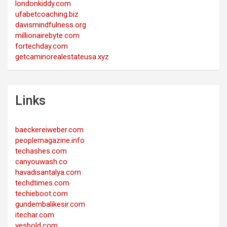
londonkiddy.com
ufabetcoaching.biz
davismindfulness.org
millionairebyte.com
fortechday.com
getcaminorealestateusa.xyz
Links
baeckereiweber.com
peoplemagazine.info
techashes.com
canyouwash.co
havadisantalya.com
techdtimes.com
techieboot.com
gundembalikesir.com
itechar.com
yesbold.com