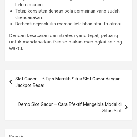
belum muncul.
Tetap konsisten dengan pola permainan yang sudah
direncanakan.
Berhenti sejenak jika merasa kelelahan atau frustrasi.
Dengan kesabaran dan strategi yang tepat, peluang
untuk mendapatkan free spin akan meningkat seiring
waktu.
Post
Slot Gacor – 5 Tips Memilih Situs Slot Gacor dengan
navigation
Jackpot Besar
Demo Slot Gacor – Cara Efektif Mengelola Modal di
Situs Slot