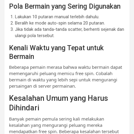
Pola Bermain yang Sering Digunakan
Lakukan 10 putaran manual terlebih dahulu.
Beralih ke mode auto-spin selama 20 putaran.
Jika tidak ada tanda-tanda scatter, berhenti sejenak dan
ulangi pola tersebut.
Kenali Waktu yang Tepat untuk
Bermain
Beberapa pemain merasa bahwa waktu bermain dapat
memengaruhi peluang memicu free spin. Cobalah
bermain di waktu yang lebih sepi untuk mengurangi
persaingan di server permainan.
Kesalahan Umum yang Harus
Dihindari
Banyak pemain pemula sering kali melakukan
kesalahan yang mengurangi peluang mereka
mendapatkan free spin. Beberapa kesalahan tersebut