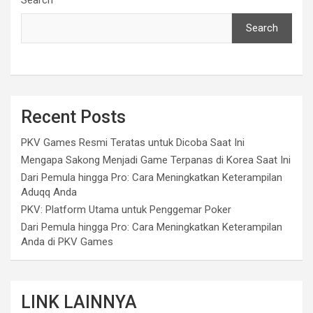
Search
Search
Recent Posts
PKV Games Resmi Teratas untuk Dicoba Saat Ini
Mengapa Sakong Menjadi Game Terpanas di Korea Saat Ini
Dari Pemula hingga Pro: Cara Meningkatkan Keterampilan
Aduqq Anda
PKV: Platform Utama untuk Penggemar Poker
Dari Pemula hingga Pro: Cara Meningkatkan Keterampilan
Anda di PKV Games
LINK LAINNYA