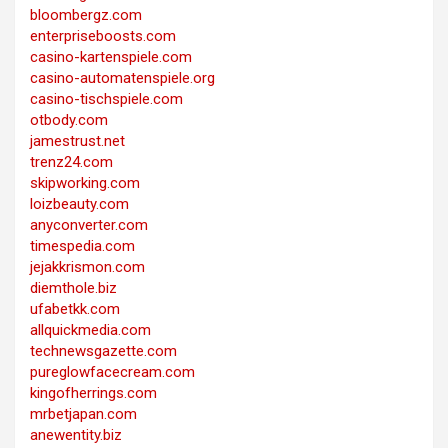
bloombergz.com
enterpriseboosts.com
casino-kartenspiele.com
casino-automatenspiele.org
casino-tischspiele.com
otbody.com
jamestrust.net
trenz24.com
skipworking.com
loizbeauty.com
anyconverter.com
timespedia.com
jejakkrismon.com
diemthole.biz
ufabetkk.com
allquickmedia.com
technewsgazette.com
pureglowfacecream.com
kingofherrings.com
mrbetjapan.com
anewentity.biz