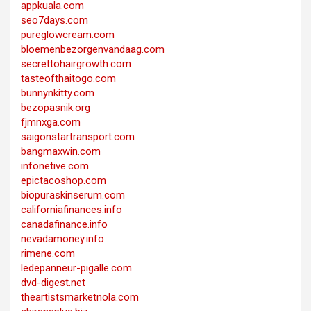
appkuala.com
seo7days.com
pureglowcream.com
bloemenbezorgenvandaag.com
secrettohairgrowth.com
tasteofthaitogo.com
bunnynkitty.com
bezopasnik.org
fjmnxga.com
saigonstartransport.com
bangmaxwin.com
infonetive.com
epictacoshop.com
biopuraskinserum.com
californiafinances.info
canadafinance.info
nevadamoney.info
rimene.com
ledepanneur-pigalle.com
dvd-digest.net
theartistsmarketnola.com