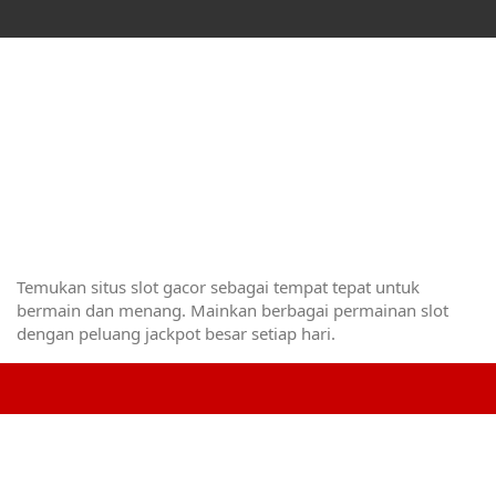
Skip
Thursday, August 6, 2026
to
content
Situs Slot Gacor: Tempat
Tepat untuk Bermain dan
Menang
Temukan situs slot gacor sebagai tempat tepat untuk
bermain dan menang. Mainkan berbagai permainan slot
dengan peluang jackpot besar setiap hari.
Home
pkv games
Panduan Utama Mendominasi Maindomino99: Tips dan Strategi
Sukses