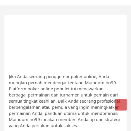
PKV GAMES
Panduan Utama Mendominasi
Maindomino99: Tips dan Strategi
Sukses
September 17, 2024
admin
Jika Anda seorang penggemar poker online, Anda
mungkin pernah mendengar tentang Maindomino99.
Platform poker online populer ini menawarkan
berbagai permainan dan turnamen untuk pemain dari
semua tingkat keahlian. Baik Anda seorang profesional
berpengalaman atau pemula yang ingin meningkatkan
permainan Anda, panduan utama untuk mendominasi
Maindomino99 ini akan memberi Anda tip dan strategi
yang Anda perlukan untuk sukses.