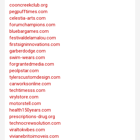
cooncreekclub.org
pegpufftimes.com
celestia-arts.com
forumchampions.com
bluebargames.com
festivaldelamalou.com
firstsigninnovations.com
garberdodge.com
swim-wears.com
forgrantedmedia.com
peolpstar.com
tylerscustomdesign.com
carworksonline.com
techtimesss.com
virylstore.com
motorstell.com
health150years.com
prescriptions-drug.org
technocrewsolution.com
viraltokvibes.com
vivianebritoimoveis.com