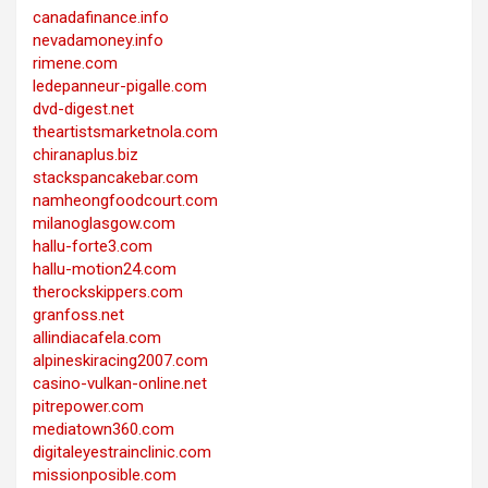
canadafinance.info
nevadamoney.info
rimene.com
ledepanneur-pigalle.com
dvd-digest.net
theartistsmarketnola.com
chiranaplus.biz
stackspancakebar.com
namheongfoodcourt.com
milanoglasgow.com
hallu-forte3.com
hallu-motion24.com
therockskippers.com
granfoss.net
allindiacafela.com
alpineskiracing2007.com
casino-vulkan-online.net
pitrepower.com
mediatown360.com
digitaleyestrainclinic.com
missionposible.com