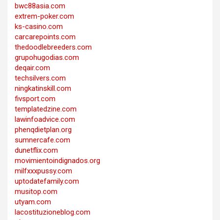
bwc88asia.com
extrem-poker.com
ks-casino.com
carcarepoints.com
thedoodlebreeders.com
grupohugodias.com
deqair.com
techsilvers.com
ningkatinskill.com
fivsport.com
templatedzine.com
lawinfoadvice.com
phenqdietplan.org
sumnercafe.com
dunetflix.com
movimientoindignados.org
milfxxxpussy.com
uptodatefamily.com
musitop.com
utyam.com
lacostituzioneblog.com