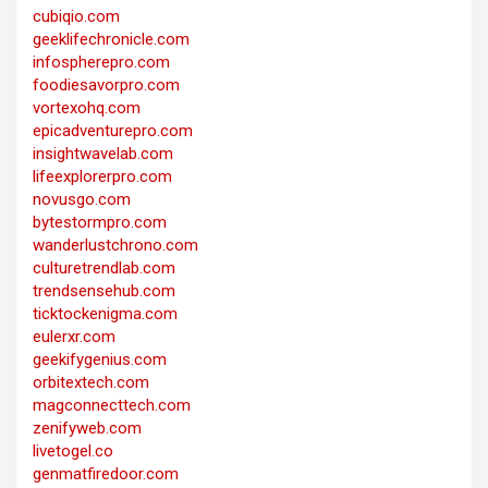
cubiqio.com
geeklifechronicle.com
infospherepro.com
foodiesavorpro.com
vortexohq.com
epicadventurepro.com
insightwavelab.com
lifeexplorerpro.com
novusgo.com
bytestormpro.com
wanderlustchrono.com
culturetrendlab.com
trendsensehub.com
ticktockenigma.com
eulerxr.com
geekifygenius.com
orbitextech.com
magconnecttech.com
zenifyweb.com
livetogel.co
genmatfiredoor.com