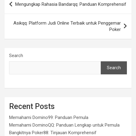
Mengungkap Rahasia Bandarqq: Panduan Komprehensif
navigation
Asikqq: Platform Judi Online Terbaik untuk Penggemar
Poker
Search
Search
Recent Posts
Memahami Domino99: Panduan Pemula
Memahami DominoQQ: Panduan Lengkap untuk Pemula
Bangkitnya Poker88: Tinjauan Komprehensif