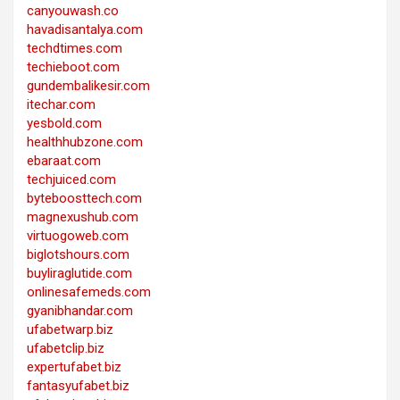
canyouwash.co
havadisantalya.com
techdtimes.com
techieboot.com
gundembalikesir.com
itechar.com
yesbold.com
healthhubzone.com
ebaraat.com
techjuiced.com
byteboosttech.com
magnexushub.com
virtuogoweb.com
biglotshours.com
buyliraglutide.com
onlinesafemeds.com
gyanibhandar.com
ufabetwarp.biz
ufabetclip.biz
expertufabet.biz
fantasyufabet.biz