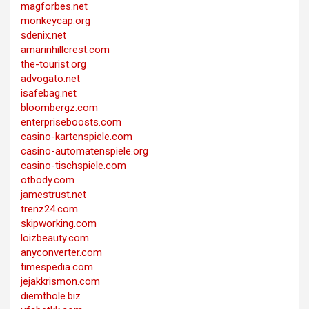
magforbes.net
monkeycap.org
sdenix.net
amarinhillcrest.com
the-tourist.org
advogato.net
isafebag.net
bloombergz.com
enterpriseboosts.com
casino-kartenspiele.com
casino-automatenspiele.org
casino-tischspiele.com
otbody.com
jamestrust.net
trenz24.com
skipworking.com
loizbeauty.com
anyconverter.com
timespedia.com
jejakkrismon.com
diemthole.biz