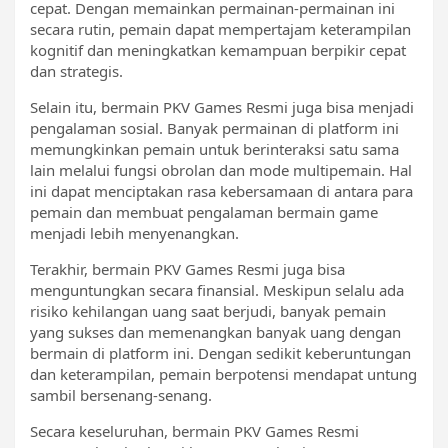
cepat. Dengan memainkan permainan-permainan ini
secara rutin, pemain dapat mempertajam keterampilan
kognitif dan meningkatkan kemampuan berpikir cepat
dan strategis.
Selain itu, bermain PKV Games Resmi juga bisa menjadi
pengalaman sosial. Banyak permainan di platform ini
memungkinkan pemain untuk berinteraksi satu sama
lain melalui fungsi obrolan dan mode multipemain. Hal
ini dapat menciptakan rasa kebersamaan di antara para
pemain dan membuat pengalaman bermain game
menjadi lebih menyenangkan.
Terakhir, bermain PKV Games Resmi juga bisa
menguntungkan secara finansial. Meskipun selalu ada
risiko kehilangan uang saat berjudi, banyak pemain
yang sukses dan memenangkan banyak uang dengan
bermain di platform ini. Dengan sedikit keberuntungan
dan keterampilan, pemain berpotensi mendapat untung
sambil bersenang-senang.
Secara keseluruhan, bermain PKV Games Resmi