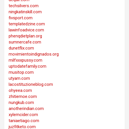
techsilvers.com
ningkatinskill.com
fivsport.com
templatedzine.com
lawinfoadvice.com
phenqdietplan.org
sumnercafe.com
dunetflix.com
movimientoindignados.org
milfxxxpussy.com
uptodatefamily.com
musitop.com
utyam.com
lacostituzioneblog.com
ohyeea.com
zhitiemoe.com
nungkub.com
anotherindian.com
xylemcider.com
taniaetiago.com
juzfitketo.com