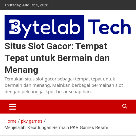
Skip
Thursday, August 6, 2026
to
content
Situs Slot Gacor: Tempat
Tepat untuk Bermain dan
Menang
Temukan situs slot gacor sebagai tempat tepat untuk
bermain dan menang. Mainkan berbagai permainan slot
dengan peluang jackpot besar setiap hari.
Home
pkv games
Menjelajahi Keuntungan Bermain PKV Games Resmi