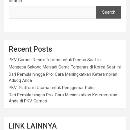
Search
Search
Recent Posts
PKV Games Resmi Teratas untuk Dicoba Saat Ini
Mengapa Sakong Menjadi Game Terpanas di Korea Saat Ini
Dari Pemula hingga Pro: Cara Meningkatkan Keterampilan
Aduqq Anda
PKV: Platform Utama untuk Penggemar Poker
Dari Pemula hingga Pro: Cara Meningkatkan Keterampilan
Anda di PKV Games
LINK LAINNYA