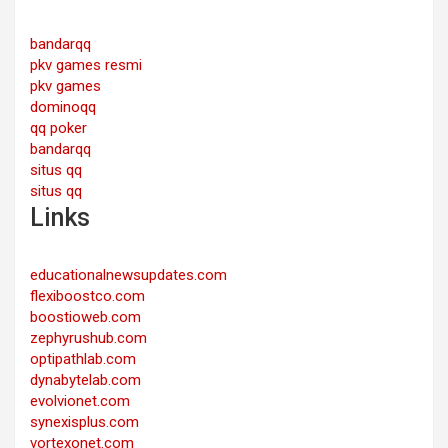
bandarqq
pkv games resmi
pkv games
dominoqq
qq poker
bandarqq
situs qq
situs qq
Links
educationalnewsupdates.com
flexiboostco.com
boostioweb.com
zephyrushub.com
optipathlab.com
dynabytelab.com
evolvionet.com
synexisplus.com
vortexonet.com