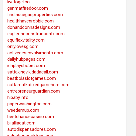
livetogel.co
genmatfiredoor.com
findlascegasproperties.com
healthhavenrobbie.com
donanddonnadesigns.com
eagleoneconstructiontx.com
equiflexvitality.com
onlylovesg.com
activedesenvolvimento.com
dailyhubpages.com
idnplaysbobet.com
sattakingvikidadacall.com
bestbolaslotgames.com
sattamatkafixedgamehere.com
entrepreneurguardian.com
hibaby.info
paperwashington.com
weedemup.com
bestchancecasino.com
bilalliaqat.com
autodispensadores.com
inductioncooktopp.com