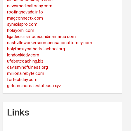
newsmedicaltoday.com
roofingnevada.info
magconnectx.com
synexispro.com
holayomi.com
ligadeciclismodecundinamarca.com
nashvilleworkerscompensationattorney.com
holyfamilycathedralschool.org
londonkiddy.com
ufabetcoaching.biz
davismindfulness.org
millionairebyte.com
fortechday.com
getcaminorealestateusa.xyz
Links