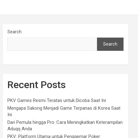
Search
Search
Recent Posts
PKV Games Resmi Teratas untuk Dicoba Saat Ini
Mengapa Sakong Menjadi Game Terpanas di Korea Saat
Ini
Dari Pemula hingga Pro: Cara Meningkatkan Keterampilan
Aduqq Anda
PKV: Platform Utama untuk Penggemar Poker