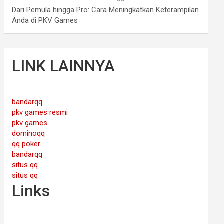
Dari Pemula hingga Pro: Cara Meningkatkan Keterampilan
Anda di PKV Games
LINK LAINNYA
bandarqq
pkv games resmi
pkv games
dominoqq
qq poker
bandarqq
situs qq
situs qq
Links