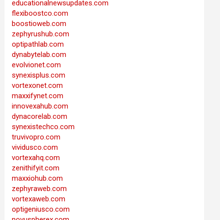
educationalnewsupdates.com
flexiboostco.com
boostioweb.com
zephyrushub.com
optipathlab.com
dynabytelab.com
evolvionet.com
synexisplus.com
vortexonet.com
maxxifynet.com
innovexahub.com
dynacorelab.com
synexistechco.com
truvivopro.com
vividusco.com
vortexahq.com
zenithifyit.com
maxxiohub.com
zephyraweb.com
vortexaweb.com
optigeniusco.com
novuspherex.com