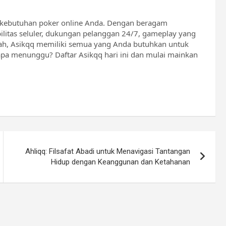
uk kebutuhan poker online Anda. Dengan beragam
itas seluler, dukungan pelanggan 24/7, gameplay yang
ah, Asikqq memiliki semua yang Anda butuhkan untuk
apa menunggu? Daftar Asikqq hari ini dan mulai mainkan
Ahliqq: Filsafat Abadi untuk Menavigasi Tantangan
Hidup dengan Keanggunan dan Ketahanan