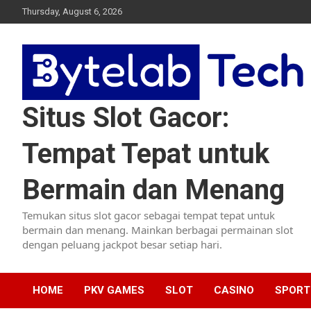
Skip
Thursday, August 6, 2026
to
content
Situs Slot Gacor:
Tempat Tepat untuk
Bermain dan Menang
Temukan situs slot gacor sebagai tempat tepat untuk
bermain dan menang. Mainkan berbagai permainan slot
dengan peluang jackpot besar setiap hari.
HOME
PKV GAMES
SLOT
CASINO
SPORT