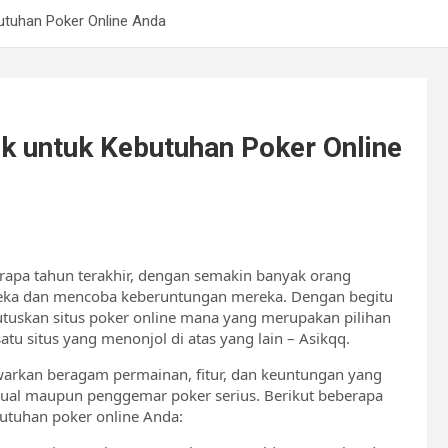
utuhan Poker Online Anda
k untuk Kebutuhan Poker Online
rapa tahun terakhir, dengan semakin banyak orang
ereka dan mencoba keberuntungan mereka. Dengan begitu
utuskan situs poker online mana yang merupakan pilihan
u situs yang menonjol di atas yang lain – Asikqq.
warkan beragam permainan, fitur, dan keuntungan yang
ual maupun penggemar poker serius. Berikut beberapa
butuhan poker online Anda: