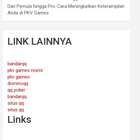
Dari Pemula hingga Pro: Cara Meningkatkan Keterampilan
Anda di PKV Games
LINK LAINNYA
bandarqq
pkv games resmi
pkv games
dominoqq
qq poker
bandarqq
situs qq
situs qq
Links