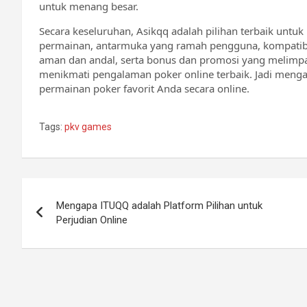
untuk menang besar.
Secara keseluruhan, Asikqq adalah pilihan terbaik unt
permainan, antarmuka yang ramah pengguna, kompatibil
aman dan andal, serta bonus dan promosi yang melimp
menikmati pengalaman poker online terbaik. Jadi meng
permainan poker favorit Anda secara online.
Tags:
pkv games
Post
Mengapa ITUQQ adalah Platform Pilihan untuk
navigation
Perjudian Online