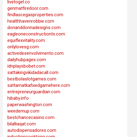
livetogel.co
genmatfiredoor.com
findlascegasproperties.com
healthhavenrobbie.com
donanddonnadesigns.com
eagleoneconstructiontx.com
equiflexvitality.com
onlylovesg.com
activedesenvolvimento.com
dailyhubpages.com
idnplaysbobet.com
sattakingvikidadacall.com
bestbolaslotgames.com
sattamatkafixedgamehere.com
entrepreneurguardian.com
hibaby.info
paperwashington.com
weedemup.com
bestchancecasino.com
bilalliaqat.com
autodispensadores.com
inductioncooktopp.com