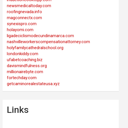
newsmedicaltoday.com
roofingnevada.info
magconnectx.com
synexispro.com
holayomi.com
ligadeciclismodecundinamarca.com
nashvilleworkerscompensationattorney.com
holyfamilycathedralschool.org
londonkiddy.com
ufabetcoaching.biz
davismindfulness.org
millionairebyte.com
fortechday.com
getcaminorealestateusa.xyz
Links