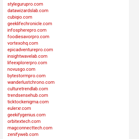
stylegurupro.com
datawizardslab.com
cubiqio.com
geeklifechronicle.com
infospherepro.com
foodiesavorpro.com
vortexohq.com
epicadventurepro.com
insightwavelab.com
lifeexplorerpro.com
novusgo.com
bytestormpro.com
wanderlustchrono.com
culturetrendlab.com
trendsensehub.com
ticktockenigma.com
eulerxr.com
geekifygenius.com
orbitextech.com
magconnecttech.com
zenifyweb.com