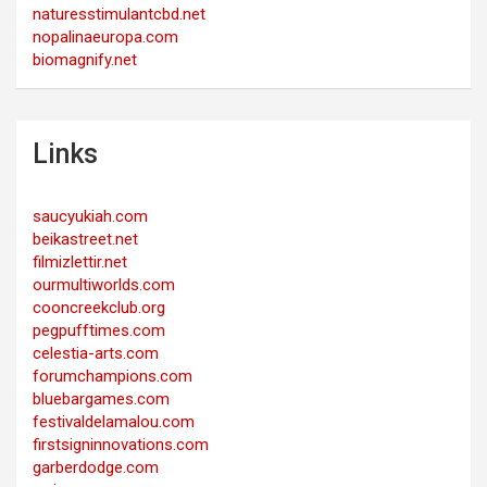
naturesstimulantcbd.net
nopalinaeuropa.com
biomagnify.net
Links
saucyukiah.com
beikastreet.net
filmizlettir.net
ourmultiworlds.com
cooncreekclub.org
pegpufftimes.com
celestia-arts.com
forumchampions.com
bluebargames.com
festivaldelamalou.com
firstsigninnovations.com
garberdodge.com