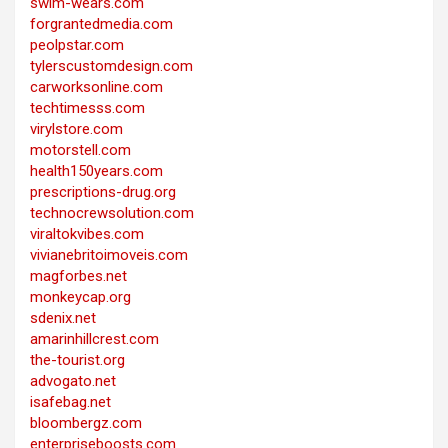
swim-wears.com
forgrantedmedia.com
peolpstar.com
tylerscustomdesign.com
carworksonline.com
techtimesss.com
virylstore.com
motorstell.com
health150years.com
prescriptions-drug.org
technocrewsolution.com
viraltokvibes.com
vivianebritoimoveis.com
magforbes.net
monkeycap.org
sdenix.net
amarinhillcrest.com
the-tourist.org
advogato.net
isafebag.net
bloombergz.com
enterpriseboosts.com