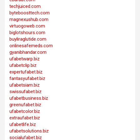
techjuiced.com
byteboosttech.com
magnexushub.com
virtuogoweb.com
biglotshours.com
buyliraglutide.com
onlinesafemeds.com
gyanibhandar.com
ufabetwarp.biz
ufabetclip.biz
expertufabet.biz
fantasyufabet.biz
ufabetsiam.biz
swissufabet.biz
ufabetbusiness.biz
greenufabet.biz
ufabetcolor.biz
extraufabet.biz
ufabetlife.biz
ufabetsolutions.biz
socialufabet.biz