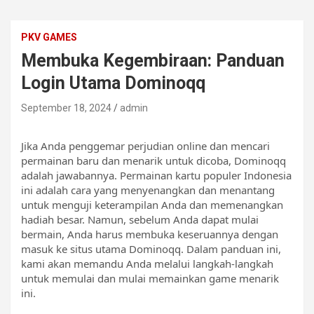
PKV GAMES
Membuka Kegembiraan: Panduan
Login Utama Dominoqq
September 18, 2024
admin
Jika Anda penggemar perjudian online dan mencari
permainan baru dan menarik untuk dicoba, Dominoqq
adalah jawabannya. Permainan kartu populer Indonesia
ini adalah cara yang menyenangkan dan menantang
untuk menguji keterampilan Anda dan memenangkan
hadiah besar. Namun, sebelum Anda dapat mulai
bermain, Anda harus membuka keseruannya dengan
masuk ke situs utama Dominoqq. Dalam panduan ini,
kami akan memandu Anda melalui langkah-langkah
untuk memulai dan mulai memainkan game menarik
ini.