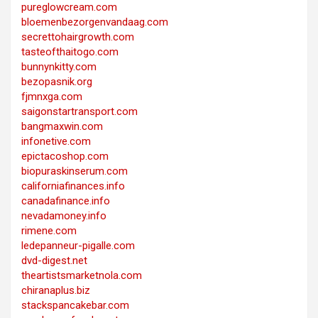
pureglowcream.com
bloemenbezorgenvandaag.com
secrettohairgrowth.com
tasteofthaitogo.com
bunnynkitty.com
bezopasnik.org
fjmnxga.com
saigonstartransport.com
bangmaxwin.com
infonetive.com
epictacoshop.com
biopuraskinserum.com
californiafinances.info
canadafinance.info
nevadamoney.info
rimene.com
ledepanneur-pigalle.com
dvd-digest.net
theartistsmarketnola.com
chiranaplus.biz
stackspancakebar.com