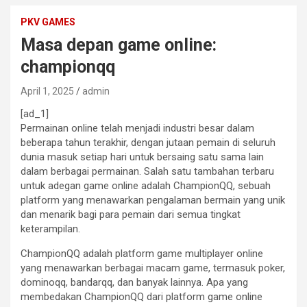
PKV GAMES
Masa depan game online:
championqq
April 1, 2025
admin
[ad_1]
Permainan online telah menjadi industri besar dalam
beberapa tahun terakhir, dengan jutaan pemain di seluruh
dunia masuk setiap hari untuk bersaing satu sama lain
dalam berbagai permainan. Salah satu tambahan terbaru
untuk adegan game online adalah ChampionQQ, sebuah
platform yang menawarkan pengalaman bermain yang unik
dan menarik bagi para pemain dari semua tingkat
keterampilan.
ChampionQQ adalah platform game multiplayer online
yang menawarkan berbagai macam game, termasuk poker,
dominoqq, bandarqq, dan banyak lainnya. Apa yang
membedakan ChampionQQ dari platform game online