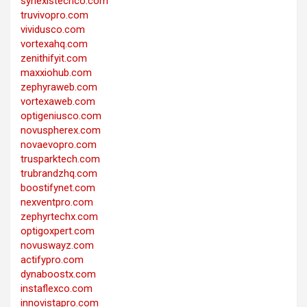
synexistechco.com
truvivopro.com
vividusco.com
vortexahq.com
zenithifyit.com
maxxiohub.com
zephyraweb.com
vortexaweb.com
optigeniusco.com
novuspherex.com
novaevopro.com
trusparktech.com
trubrandzhq.com
boostifynet.com
nexventpro.com
zephyrtechx.com
optigoxpert.com
novuswayz.com
actifypro.com
dynaboostx.com
instaflexco.com
innovistapro.com