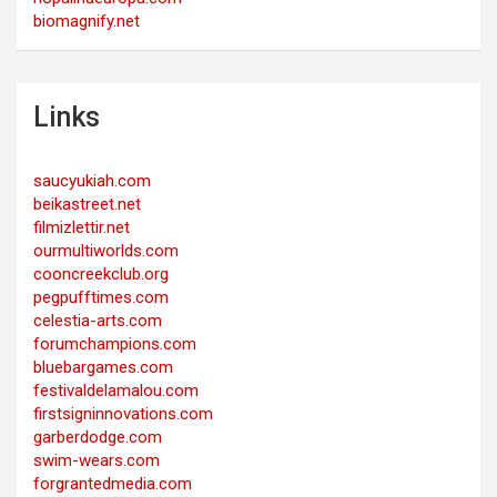
biomagnify.net
Links
saucyukiah.com
beikastreet.net
filmizlettir.net
ourmultiworlds.com
cooncreekclub.org
pegpufftimes.com
celestia-arts.com
forumchampions.com
bluebargames.com
festivaldelamalou.com
firstsigninnovations.com
garberdodge.com
swim-wears.com
forgrantedmedia.com