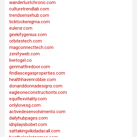
wanderlustchrono.com
culturetrendlab.com
trendsensehub.com
ticktockenigma.com
eulerxr.com
geekifygenius.com
orbitextech.com
magconnecttech.com
zenifyweb.com
livetogel.co
genmatfiredoor.com
findlascegasproperties.com
healthhavenrobbie.com
donanddonnadesigns.com
eagleoneconstructiontx.com
equiflexvitality.com
onlylovesg.com
activedesenvolvimento.com
dailyhubpages.com
idnplaysbobet.com
sattakingvikidadacall.com