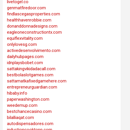
livetogel.co
genmatfiredoor.com
findlascegasproperties.com
healthhavenrobbie.com
donanddonnadesigns.com
eagleoneconstructiontx.com
equiflexvitality.com
onlylovesg.com
activedesenvolvimento.com
dailyhubpages.com
idnplaysbobet.com
sattakingvikidadacall.com
bestbolaslotgames.com
sattamatkafixedgamehere.com
entrepreneurguardian.com
hibaby.info
paperwashington.com
weedemup.com
bestchancecasino.com
bilalliaqat.com
autodispensadores.com
inductioncooktopp.com