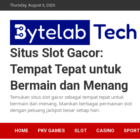
Skip
Thursday, August 6, 2026
to
content
Situs Slot Gacor:
Tempat Tepat untuk
Bermain dan Menang
Temukan situs slot gacor sebagai tempat tepat untuk
bermain dan menang. Mainkan berbagai permainan slot
dengan peluang jackpot besar setiap hari.
HOME
PKV GAMES
SLOT
CASINO
SPORT