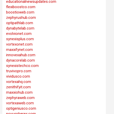
educationalnewsupdates.com
flexiboostco.com
boostioweb.com
zephyrushub.com
optipathlab.com
dynabytelab.com
evolvionet.com
synexisplus.com
vortexonet.com
maxxifynet.com
innovexahub.com
dynacorelab.com
synexistechco.com
truvivopro.com
vividusco.com
vortexahq.com
zenithifyit.com
maxxiohub.com
zephyraweb.com
vortexaweb.com
optigeniusco.com
novuspherex.com