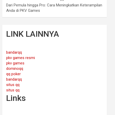
Dari Pemula hingga Pro: Cara Meningkatkan Keterampilan
Anda di PKV Games
LINK LAINNYA
bandarqq
pkv games resmi
pkv games
dominoqq
qq poker
bandarqq
situs qq
situs qq
Links