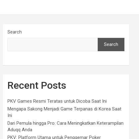
Search
Search
Recent Posts
PKV Games Resmi Teratas untuk Dicoba Saat Ini
Mengapa Sakong Menjadi Game Terpanas di Korea Saat
Ini
Dari Pemula hingga Pro: Cara Meningkatkan Keterampilan
Aduqq Anda
PKV: Platform Utama untuk Penggemar Poker