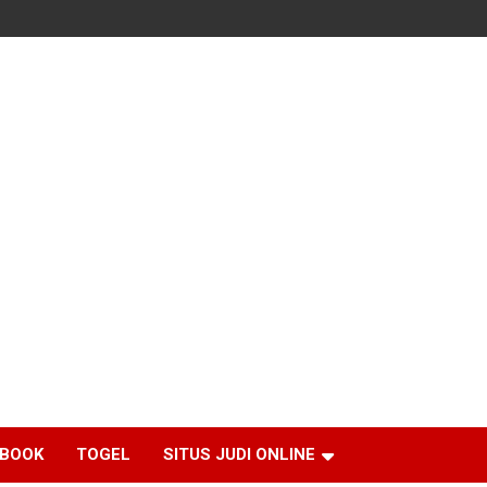
BOOK
TOGEL
SITUS JUDI ONLINE