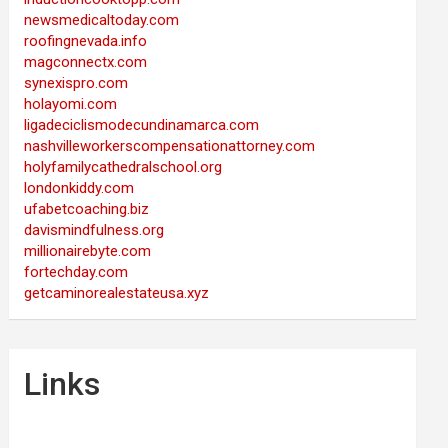
newsmedicaltoday.com
roofingnevada.info
magconnectx.com
synexispro.com
holayomi.com
ligadeciclismodecundinamarca.com
nashvilleworkerscompensationattorney.com
holyfamilycathedralschool.org
londonkiddy.com
ufabetcoaching.biz
davismindfulness.org
millionairebyte.com
fortechday.com
getcaminorealestateusa.xyz
Links