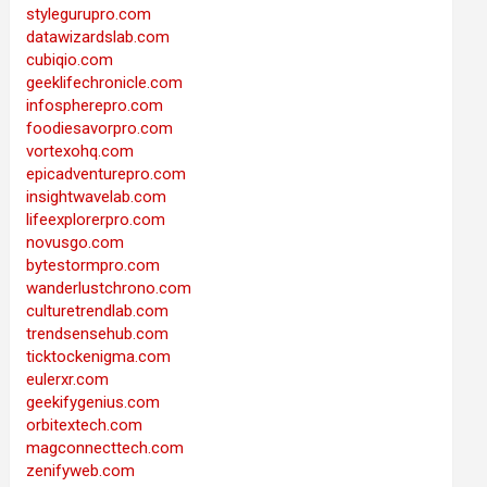
stylegurupro.com
datawizardslab.com
cubiqio.com
geeklifechronicle.com
infospherepro.com
foodiesavorpro.com
vortexohq.com
epicadventurepro.com
insightwavelab.com
lifeexplorerpro.com
novusgo.com
bytestormpro.com
wanderlustchrono.com
culturetrendlab.com
trendsensehub.com
ticktockenigma.com
eulerxr.com
geekifygenius.com
orbitextech.com
magconnecttech.com
zenifyweb.com