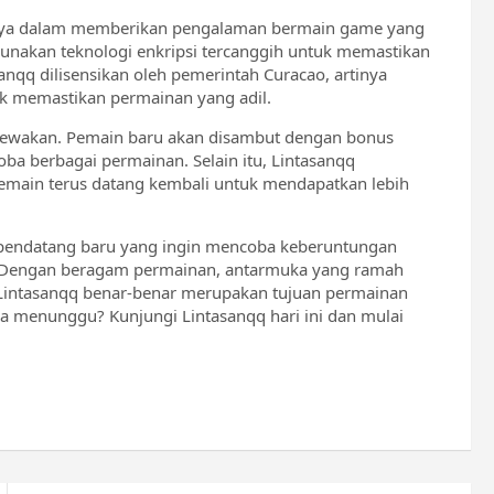
nya dalam memberikan pengalaman bermain game yang
unakan teknologi enkripsi tercanggih untuk memastikan
anqq dilisensikan oleh pemerintah Curacao, artinya
uk memastikan permainan yang adil.
ecewakan. Pemain baru akan disambut dengan bonus
a berbagai permainan. Selain itu, Lintasanqq
pemain terus datang kembali untuk mendapatkan lebih
 pendatang baru yang ingin mencoba keberuntungan
. Dengan beragam permainan, antarmuka yang ramah
 Lintasanqq benar-benar merupakan tujuan permainan
pa menunggu? Kunjungi Lintasanqq hari ini dan mulai