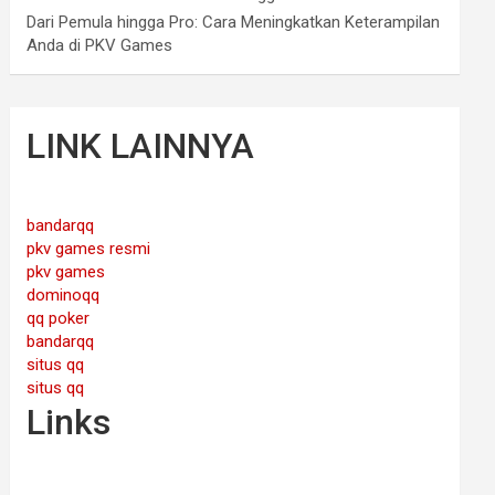
Dari Pemula hingga Pro: Cara Meningkatkan Keterampilan
Anda di PKV Games
LINK LAINNYA
bandarqq
pkv games resmi
pkv games
dominoqq
qq poker
bandarqq
situs qq
situs qq
Links