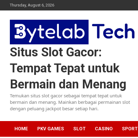
Skip
Thursday, August 6, 2026
to
content
Situs Slot Gacor:
Tempat Tepat untuk
Bermain dan Menang
Temukan situs slot gacor sebagai tempat tepat untuk
bermain dan menang. Mainkan berbagai permainan slot
dengan peluang jackpot besar setiap hari.
HOME
PKV GAMES
SLOT
CASINO
SPORT