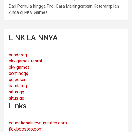
Dari Pemula hingga Pro: Cara Meningkatkan Keterampilan
Anda di PKV Games
LINK LAINNYA
bandarqq
pkv games resmi
pkv games
dominoqq
qq poker
bandarqq
situs qq
situs qq
Links
educationalnewsupdates.com
flexiboostco.com