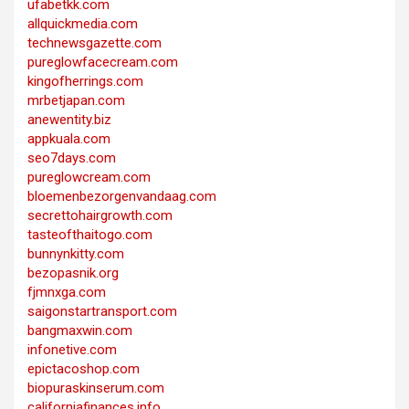
ufabetkk.com
allquickmedia.com
technewsgazette.com
pureglowfacecream.com
kingofherrings.com
mrbetjapan.com
anewentity.biz
appkuala.com
seo7days.com
pureglowcream.com
bloemenbezorgenvandaag.com
secrettohairgrowth.com
tasteofthaitogo.com
bunnynkitty.com
bezopasnik.org
fjmnxga.com
saigonstartransport.com
bangmaxwin.com
infonetive.com
epictacoshop.com
biopuraskinserum.com
californiafinances.info