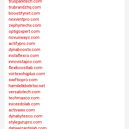
trusparktech.com
trubrandzhq.com
boostifynet.com
nexventpro.com
zephyrtechx.com
optigoxpert.com
novuswayz.com
actifypro.com
dynaboostx.com
instaflexco.com
innovistapro.com
flexiboostlab.com
vortexohqplus.com
swiftiopro.com
hamilelikbelirtisi.net
versalotech.com
techmaxco.com
exceedolab.com
activaxio.com
dynabytesco.com
stylegurupro.com
datawizardslab.com