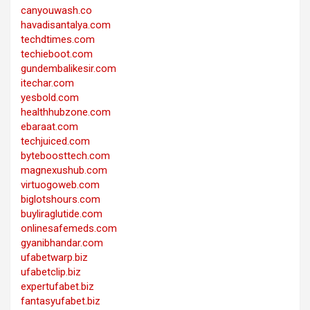
canyouwash.co
havadisantalya.com
techdtimes.com
techieboot.com
gundembalikesir.com
itechar.com
yesbold.com
healthhubzone.com
ebaraat.com
techjuiced.com
byteboosttech.com
magnexushub.com
virtuogoweb.com
biglotshours.com
buyliraglutide.com
onlinesafemeds.com
gyanibhandar.com
ufabetwarp.biz
ufabetclip.biz
expertufabet.biz
fantasyufabet.biz