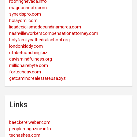
roofingnevada.info
magconnectx.com
synexispro.com
holayomi.com
ligadeciclismodecundinamarca.com
nashvilleworkerscompensationattorney.com
holyfamilycathedralschool.org
londonkiddy.com
ufabetcoaching.biz
davismindfulness.org
millionairebyte.com
fortechday.com
getcaminorealestateusa.xyz
Links
baeckereiweber.com
peoplemagazine.info
techashes.com