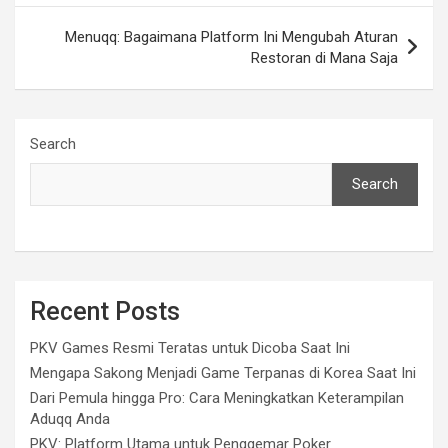
Menuqq: Bagaimana Platform Ini Mengubah Aturan
Restoran di Mana Saja
Search
Search
Recent Posts
PKV Games Resmi Teratas untuk Dicoba Saat Ini
Mengapa Sakong Menjadi Game Terpanas di Korea Saat Ini
Dari Pemula hingga Pro: Cara Meningkatkan Keterampilan
Aduqq Anda
PKV: Platform Utama untuk Penggemar Poker