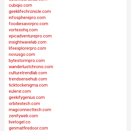
cubiqio.com
geeklifechronicle.com
infospherepro.com
foodiesavorpro.com
vortexohq.com
epicadventurepro.com
insightwavelab.com
lifeexplorerpro.com
novusgo.com
bytestormpro.com
wanderlustchrono.com
culturetrendlab.com
trendsensehub.com
ticktockenigma.com
eulerxr.com
geekifygenius.com
orbitextech.com
magconnecttech.com
zenifyweb.com
livetogel.co
genmatfiredoor.com