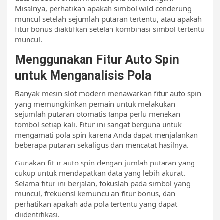
Misalnya, perhatikan apakah simbol wild cenderung
muncul setelah sejumlah putaran tertentu, atau apakah
fitur bonus diaktifkan setelah kombinasi simbol tertentu
muncul.
Menggunakan Fitur Auto Spin
untuk Menganalisis Pola
Banyak mesin slot modern menawarkan fitur auto spin
yang memungkinkan pemain untuk melakukan
sejumlah putaran otomatis tanpa perlu menekan
tombol setiap kali. Fitur ini sangat berguna untuk
mengamati pola spin karena Anda dapat menjalankan
beberapa putaran sekaligus dan mencatat hasilnya.
Gunakan fitur auto spin dengan jumlah putaran yang
cukup untuk mendapatkan data yang lebih akurat.
Selama fitur ini berjalan, fokuslah pada simbol yang
muncul, frekuensi kemunculan fitur bonus, dan
perhatikan apakah ada pola tertentu yang dapat
diidentifikasi.