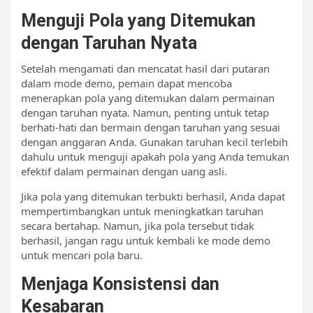
Menguji Pola yang Ditemukan
dengan Taruhan Nyata
Setelah mengamati dan mencatat hasil dari putaran
dalam mode demo, pemain dapat mencoba
menerapkan pola yang ditemukan dalam permainan
dengan taruhan nyata. Namun, penting untuk tetap
berhati-hati dan bermain dengan taruhan yang sesuai
dengan anggaran Anda. Gunakan taruhan kecil terlebih
dahulu untuk menguji apakah pola yang Anda temukan
efektif dalam permainan dengan uang asli.
Jika pola yang ditemukan terbukti berhasil, Anda dapat
mempertimbangkan untuk meningkatkan taruhan
secara bertahap. Namun, jika pola tersebut tidak
berhasil, jangan ragu untuk kembali ke mode demo
untuk mencari pola baru.
Menjaga Konsistensi dan
Kesabaran