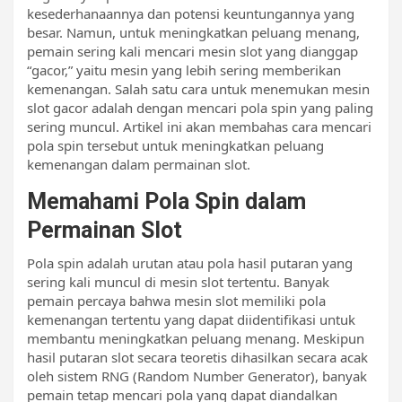
kesederhanaannya dan potensi keuntungannya yang
besar. Namun, untuk meningkatkan peluang menang,
pemain sering kali mencari mesin slot yang dianggap
“gacor,” yaitu mesin yang lebih sering memberikan
kemenangan. Salah satu cara untuk menemukan mesin
slot gacor adalah dengan mencari pola spin yang paling
sering muncul. Artikel ini akan membahas cara mencari
pola spin tersebut untuk meningkatkan peluang
kemenangan dalam permainan slot.
Memahami Pola Spin dalam
Permainan Slot
Pola spin adalah urutan atau pola hasil putaran yang
sering kali muncul di mesin slot tertentu. Banyak
pemain percaya bahwa mesin slot memiliki pola
kemenangan tertentu yang dapat diidentifikasi untuk
membantu meningkatkan peluang menang. Meskipun
hasil putaran slot secara teoretis dihasilkan secara acak
oleh sistem RNG (Random Number Generator), banyak
pemain tetap mencari pola yang dapat diandalkan