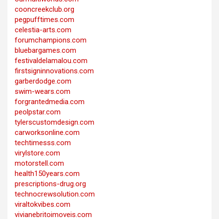
cooncreekclub.org
pegpufftimes.com
celestia-arts.com
forumchampions.com
bluebargames.com
festivaldelamalou.com
firstsigninnovations.com
garberdodge.com
swim-wears.com
forgrantedmedia.com
peolpstar.com
tylerscustomdesign.com
carworksonline.com
techtimesss.com
virylstore.com
motorstell.com
health150years.com
prescriptions-drug.org
technocrewsolution.com
viraltokvibes.com
vivianebritoimoveis.com