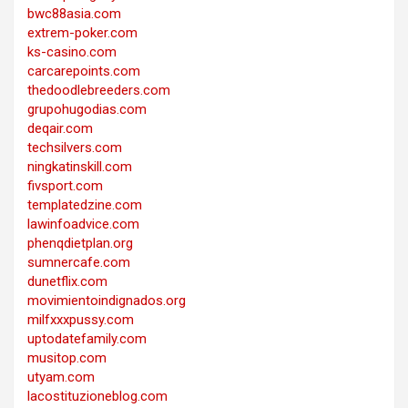
bwc88asia.com
extrem-poker.com
ks-casino.com
carcarepoints.com
thedoodlebreeders.com
grupohugodias.com
deqair.com
techsilvers.com
ningkatinskill.com
fivsport.com
templatedzine.com
lawinfoadvice.com
phenqdietplan.org
sumnercafe.com
dunetflix.com
movimientoindignados.org
milfxxxpussy.com
uptodatefamily.com
musitop.com
utyam.com
lacostituzioneblog.com