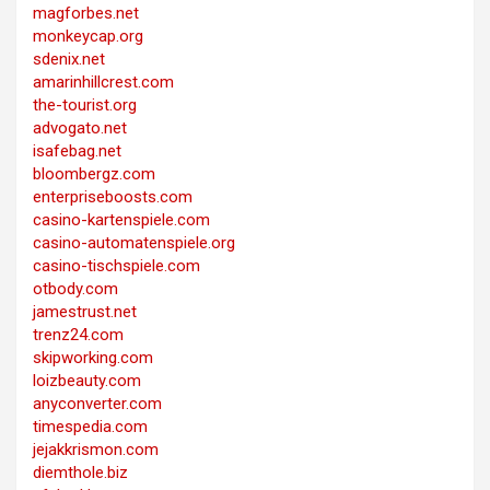
magforbes.net
monkeycap.org
sdenix.net
amarinhillcrest.com
the-tourist.org
advogato.net
isafebag.net
bloombergz.com
enterpriseboosts.com
casino-kartenspiele.com
casino-automatenspiele.org
casino-tischspiele.com
otbody.com
jamestrust.net
trenz24.com
skipworking.com
loizbeauty.com
anyconverter.com
timespedia.com
jejakkrismon.com
diemthole.biz