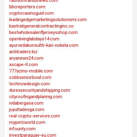
fashiontrandsnews.com
bbcreporters.com
cryptocasinoguid.com
leadingedgemarketingsolutionsmi.com
kastratigeneralcontractinginc.co
bestwholesalenfljerseysshop.com
openlivinglabdays14.com
ayurvedakonsultti-kari-nokela.com
antitraders.biz
aryanews24.com
xscape-it.com
777azino-mobile.com
cobbseniorbowl.com
technowdesign.com
durexsecurityandshipping.com
cityroofingandplannig.com
ivdabergasa.com
juyultadesga.com
real-crypto-services.com
mypetzworld.com
infounty.com
investparaguay-eu.com