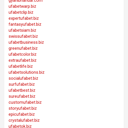
gyanibhandar.com
ufabetwarp.biz
ufabetclip.biz
expertufabet.biz
fantasyufabet.biz
ufabetsiam.biz
swissufabet.biz
ufabetbusiness.biz
greenufabet.biz
ufabetcolor.biz
extraufabet.biz
ufabetlife.biz
ufabetsolutions.biz
socialufabet.biz
surfufabet.biz
ufabetbest.biz
sureufabet.biz
customufabet.biz
storyufabet.biz
epicufabet.biz
crystalufabet.biz
ufabetok.biz