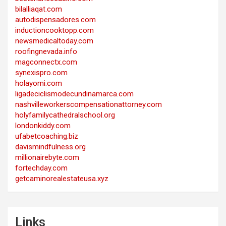
bilalliaqat.com
autodispensadores.com
inductioncooktopp.com
newsmedicaltoday.com
roofingnevada.info
magconnectx.com
synexispro.com
holayomi.com
ligadeciclismodecundinamarca.com
nashvilleworkerscompensationattorney.com
holyfamilycathedralschool.org
londonkiddy.com
ufabetcoaching.biz
davismindfulness.org
millionairebyte.com
fortechday.com
getcaminorealestateusa.xyz
Links