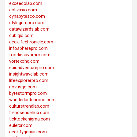
exceedolab.com
activaxio.com
dynabytesco.com
stylegurupro.com
datawizardslab.com
cubiqio.com
geeklifechronicle.com
infospherepro.com
foodiesavorpro.com
vortexohq.com
epicadventurepro.com
insightwavelab.com
lifeexplorerpro.com
novusgo.com
bytestormpro.com
wanderlustchrono.com
culturetrendlab.com
trendsensehub.com
ticktockenigma.com
eulerxr.com
geekifygenius.com