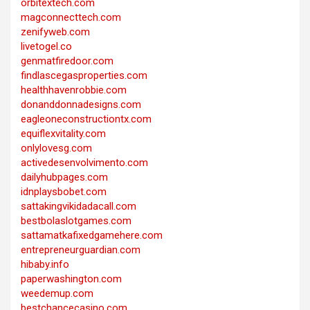
orbitextech.com
magconnecttech.com
zenifyweb.com
livetogel.co
genmatfiredoor.com
findlascegasproperties.com
healthhavenrobbie.com
donanddonnadesigns.com
eagleoneconstructiontx.com
equiflexvitality.com
onlylovesg.com
activedesenvolvimento.com
dailyhubpages.com
idnplaysbobet.com
sattakingvikidadacall.com
bestbolaslotgames.com
sattamatkafixedgamehere.com
entrepreneurguardian.com
hibaby.info
paperwashington.com
weedemup.com
bestchancecasino.com