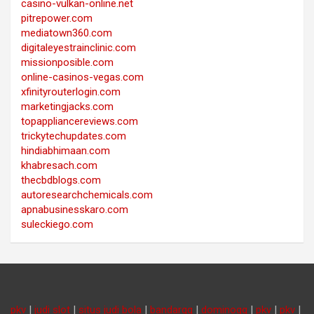
casino-vulkan-online.net
pitrepower.com
mediatown360.com
digitaleyestrainclinic.com
missionposible.com
online-casinos-vegas.com
xfinityrouterlogin.com
marketingjacks.com
topappliancereviews.com
trickytechupdates.com
hindiabhimaan.com
khabresach.com
thecbdblogs.com
autoresearchchemicals.com
apnabusinesskaro.com
suleckiego.com
pkv
|
judi slot
|
situs judi bola
|
bandarqq
|
dominoqq
|
pkv
|
pkv
|