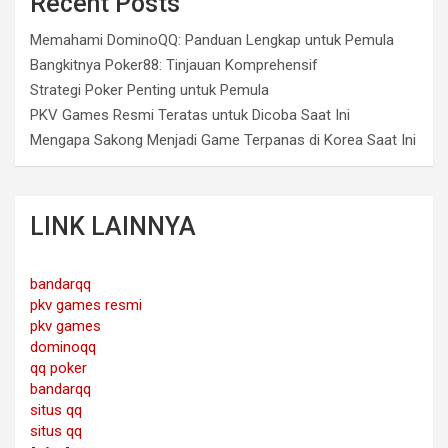
Recent Posts
Memahami DominoQQ: Panduan Lengkap untuk Pemula
Bangkitnya Poker88: Tinjauan Komprehensif
Strategi Poker Penting untuk Pemula
PKV Games Resmi Teratas untuk Dicoba Saat Ini
Mengapa Sakong Menjadi Game Terpanas di Korea Saat Ini
LINK LAINNYA
bandarqq
pkv games resmi
pkv games
dominoqq
qq poker
bandarqq
situs qq
situs qq