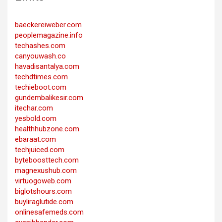
baeckereiweber.com
peoplemagazine.info
techashes.com
canyouwash.co
havadisantalya.com
techdtimes.com
techieboot.com
gundembalikesir.com
itechar.com
yesbold.com
healthhubzone.com
ebaraat.com
techjuiced.com
byteboosttech.com
magnexushub.com
virtuogoweb.com
biglotshours.com
buyliraglutide.com
onlinesafemeds.com