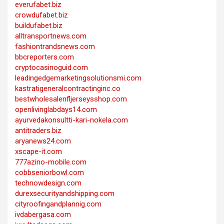
everufabet.biz
crowdufabet.biz
buildufabet.biz
alltransportnews.com
fashiontrandsnews.com
bbcreporters.com
cryptocasinoguid.com
leadingedgemarketingsolutionsmi.com
kastratigeneralcontractinginc.co
bestwholesalenfljerseysshop.com
openlivinglabdays14.com
ayurvedakonsultti-kari-nokela.com
antitraders.biz
aryanews24.com
xscape-it.com
777azino-mobile.com
cobbseniorbowl.com
technowdesign.com
durexsecurityandshipping.com
cityroofingandplannig.com
ivdabergasa.com