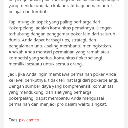
yang mendukung dan kolaboratif bagi pemain untuk
belajar dan tumbuh.
Tapi mungkin aspek yang paling berharga dari
Pokerpelangi adalah komunitas pemainnya. Dengan
terhubung dengan penggemar poker lain dari seluruh
dunia, Anda dapat berbagi tips, strategi, dan
pengalaman untuk saling membantu meningkatkan.
Apakah Anda mencari permainan yang ramah atau
kompetisi yang serius, komunitas Pokerpelangi
memiliki sesuatu untuk semua orang.
Jadi, jika Anda ingin membawa permainan poker Anda
ke level berikutnya, tidak terlihat lagi dari pokerpelangi.
Dengan sumber daya yang komprehensif, komunitas
yang mendukung, dan alat yang berharga,
pokerpelangi dapat membantu Anda menguasai
permainan dan menjadi pro dalam waktu singkat.
Tags:
pkv games