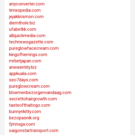
anyconverter.com
timespedia.com
jejakkrismon.com
diemthole.biz
ufabetkk.com
allquickmedia.com
technewsgazette.com
pureglowfacecream.com
kingofherrings.com
mrbetjapan.com
anewentity.biz
appkuala.com
seo7days.com
pureglowcream.com
bloemenbezorgenvandaag.com
secrettohairgrowth.com
tasteofthaitogo.com
bunnynkitty.com
bezopasnik.org
fjmnxga.com
saigonstartransport.com