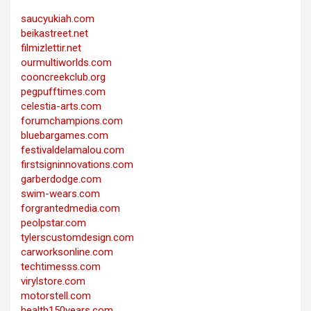
saucyukiah.com
beikastreet.net
filmizlettir.net
ourmultiworlds.com
cooncreekclub.org
pegpufftimes.com
celestia-arts.com
forumchampions.com
bluebargames.com
festivaldelamalou.com
firstsigninnovations.com
garberdodge.com
swim-wears.com
forgrantedmedia.com
peolpstar.com
tylerscustomdesign.com
carworksonline.com
techtimesss.com
virylstore.com
motorstell.com
health150years.com