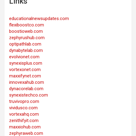
Links
educationalnewsupdates.com
flexiboostco.com
boostioweb.com
zephyrushub.com
optipathlab.com
dynabytelab.com
evolvionet.com
synexisplus.com
vortexonet.com
maxxifynet.com
innovexahub.com
dynacorelab.com
synexistechco.com
truvivopro.com
vividusco.com
vortexahq.com
zenithifyit.com
maxxiohub.com
zephyraweb.com