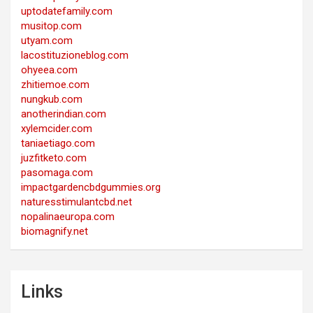
uptodatefamily.com
musitop.com
utyam.com
lacostituzioneblog.com
ohyeea.com
zhitiemoe.com
nungkub.com
anotherindian.com
xylemcider.com
taniaetiago.com
juzfitketo.com
pasomaga.com
impactgardencbdgummies.org
naturesstimulantcbd.net
nopalinaeuropa.com
biomagnify.net
Links