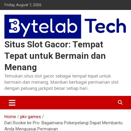
Skip
Friday, August 7, 2026
to
content
Situs Slot Gacor: Tempat
Tepat untuk Bermain dan
Menang
Temukan situs slot gacor sebagai tempat tepat untuk
bermain dan menang. Mainkan berbagai permainan slot
dengan peluang jackpot besar setiap hari.
Home
pkv games
Dari Rookie ke Pro: Bagaimana Pokerpelangi Dapat Membantu
Anda Menguasai Permainan