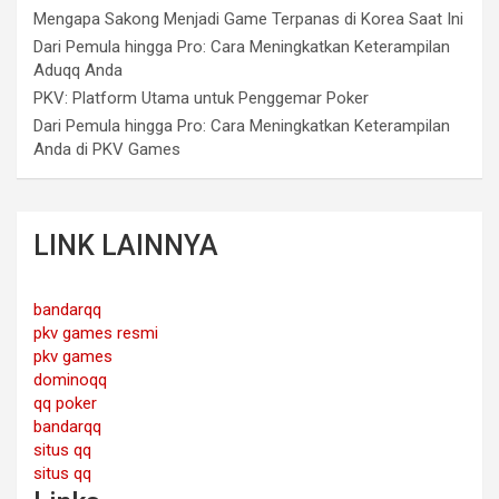
Mengapa Sakong Menjadi Game Terpanas di Korea Saat Ini
Dari Pemula hingga Pro: Cara Meningkatkan Keterampilan
Aduqq Anda
PKV: Platform Utama untuk Penggemar Poker
Dari Pemula hingga Pro: Cara Meningkatkan Keterampilan
Anda di PKV Games
LINK LAINNYA
bandarqq
pkv games resmi
pkv games
dominoqq
qq poker
bandarqq
situs qq
situs qq