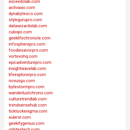
exceedolab.com
activaxio.com
dynabytesco.com
stylegurupro.com
datawizardslab.com
cubiqio.com
geeklifechronicle.com
infospherepro.com
foodiesavorpro.com
vortexohq.com
epicadventurepro.com
insightwavelab.com
lifeexplorerpro.com
novusgo.com
bytestormpro.com
wanderlustchrono.com
culturetrendlab.com
trendsensehub.com
ticktockenigma.com
eulerxr.com
geekifygenius.com
orbitextech.com