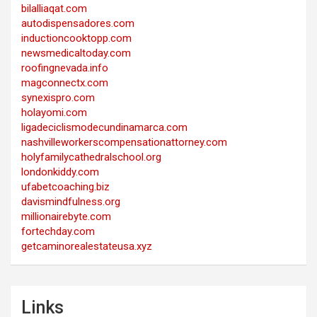
bilalliaqat.com
autodispensadores.com
inductioncooktopp.com
newsmedicaltoday.com
roofingnevada.info
magconnectx.com
synexispro.com
holayomi.com
ligadeciclismodecundinamarca.com
nashvilleworkerscompensationattorney.com
holyfamilycathedralschool.org
londonkiddy.com
ufabetcoaching.biz
davismindfulness.org
millionairebyte.com
fortechday.com
getcaminorealestateusa.xyz
Links