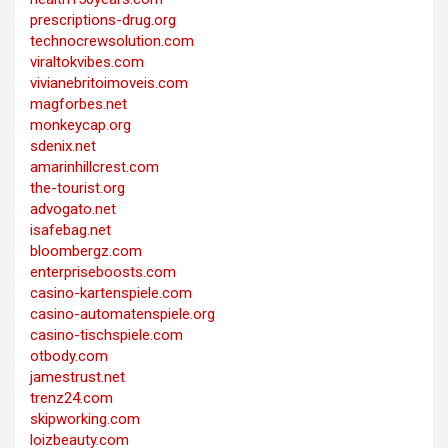
prescriptions-drug.org
technocrewsolution.com
viraltokvibes.com
vivianebritoimoveis.com
magforbes.net
monkeycap.org
sdenix.net
amarinhillcrest.com
the-tourist.org
advogato.net
isafebag.net
bloombergz.com
enterpriseboosts.com
casino-kartenspiele.com
casino-automatenspiele.org
casino-tischspiele.com
otbody.com
jamestrust.net
trenz24.com
skipworking.com
loizbeauty.com