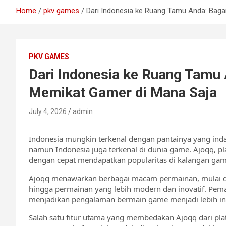
Home
pkv games
Dari Indonesia ke Ruang Tamu Anda: Bag
PKV GAMES
Dari Indonesia ke Ruang Tamu
Memikat Gamer di Mana Saja
July 4, 2026
admin
Indonesia mungkin terkenal dengan pantainya yang ind
namun Indonesia juga terkenal di dunia game. Ajoqq, pl
dengan cepat mendapatkan popularitas di kalangan game
Ajoqq menawarkan berbagai macam permainan, mulai dar
hingga permainan yang lebih modern dan inovatif. Pemai
menjadikan pengalaman bermain game menjadi lebih inte
Salah satu fitur utama yang membedakan Ajoqq dari pl