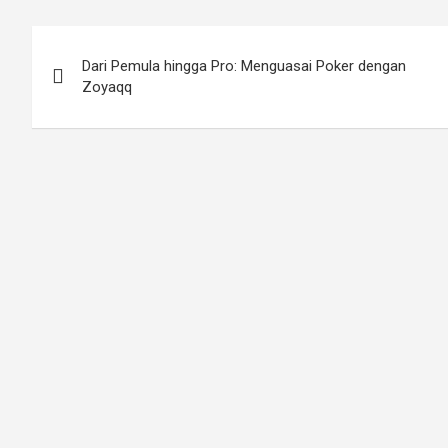
Post
Dari Pemula hingga Pro: Menguasai Poker dengan
navigation
Zoyaqq