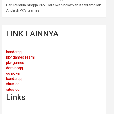
Dari Pemula hingga Pro: Cara Meningkatkan Keterampilan
Anda di PKV Games
LINK LAINNYA
bandarqq
pkv games resmi
pkv games
dominoqq
qq poker
bandarqq
situs qq
situs qq
Links