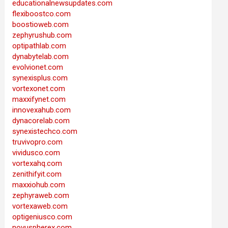
educationalnewsupdates.com
flexiboostco.com
boostioweb.com
zephyrushub.com
optipathlab.com
dynabytelab.com
evolvionet.com
synexisplus.com
vortexonet.com
maxxifynet.com
innovexahub.com
dynacorelab.com
synexistechco.com
truvivopro.com
vividusco.com
vortexahq.com
zenithifyit.com
maxxiohub.com
zephyraweb.com
vortexaweb.com
optigeniusco.com
novuspherex.com