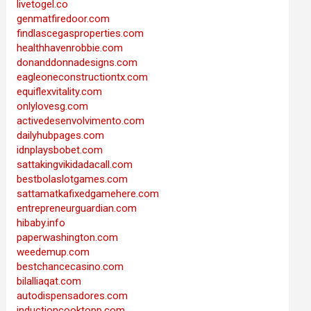
livetogel.co
genmatfiredoor.com
findlascegasproperties.com
healthhavenrobbie.com
donanddonnadesigns.com
eagleoneconstructiontx.com
equiflexvitality.com
onlylovesg.com
activedesenvolvimento.com
dailyhubpages.com
idnplaysbobet.com
sattakingvikidadacall.com
bestbolaslotgames.com
sattamatkafixedgamehere.com
entrepreneurguardian.com
hibaby.info
paperwashington.com
weedemup.com
bestchancecasino.com
bilalliaqat.com
autodispensadores.com
inductioncooktopp.com