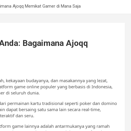
aimana Ajoqq Memikat Gamer di Mana Saja
 Anda: Bagaimana Ajoqq
ah, kekayaan budayanya, dan masakannya yang lezat,
atform game online populer yang berbasis di Indonesia,
r di seluruh dunia.
i permainan kartu tradisional seperti poker dan domino
n dapat bersaing satu sama lain secara real-time,
raktif dan seru.
atform game lainnya adalah antarmukanya yang ramah