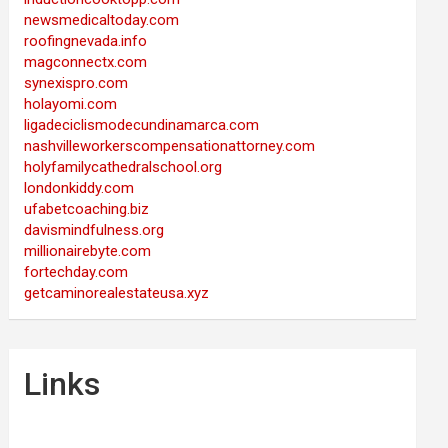
newsmedicaltoday.com
roofingnevada.info
magconnectx.com
synexispro.com
holayomi.com
ligadeciclismodecundinamarca.com
nashvilleworkerscompensationattorney.com
holyfamilycathedralschool.org
londonkiddy.com
ufabetcoaching.biz
davismindfulness.org
millionairebyte.com
fortechday.com
getcaminorealestateusa.xyz
Links