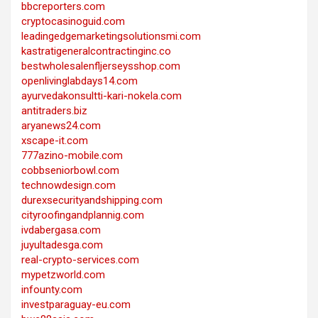
bbcreporters.com
cryptocasinoguid.com
leadingedgemarketingsolutionsmi.com
kastratigeneralcontractinginc.co
bestwholesalenfljerseysshop.com
openlivinglabdays14.com
ayurvedakonsultti-kari-nokela.com
antitraders.biz
aryanews24.com
xscape-it.com
777azino-mobile.com
cobbseniorbowl.com
technowdesign.com
durexsecurityandshipping.com
cityroofingandplannig.com
ivdabergasa.com
juyultadesga.com
real-crypto-services.com
mypetzworld.com
infounty.com
investparaguay-eu.com