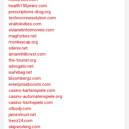
health150years.com
prescriptions-drug.org
technocrewsolution.com
viraltokvibes.com
vivianebritoimoveis.com
magforbes.net
monkeycap.org
sdenix.net
amarinhillcrest.com
the-tourist.org
advogato.net
isafebag.net
bloombergz.com
enterpriseboosts.com
casino-kartenspiele.com
casino-automatenspiele.org
casino-tischspiele.com
otbody.com
jamestrust.net
trenz24.com
skipworking.com