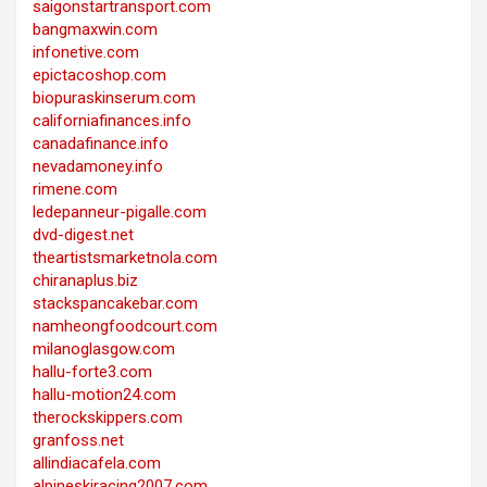
saigonstartransport.com
bangmaxwin.com
infonetive.com
epictacoshop.com
biopuraskinserum.com
californiafinances.info
canadafinance.info
nevadamoney.info
rimene.com
ledepanneur-pigalle.com
dvd-digest.net
theartistsmarketnola.com
chiranaplus.biz
stackspancakebar.com
namheongfoodcourt.com
milanoglasgow.com
hallu-forte3.com
hallu-motion24.com
therockskippers.com
granfoss.net
allindiacafela.com
alpineskiracing2007.com