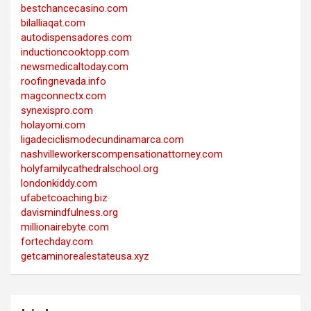
bestchancecasino.com
bilalliaqat.com
autodispensadores.com
inductioncooktopp.com
newsmedicaltoday.com
roofingnevada.info
magconnectx.com
synexispro.com
holayomi.com
ligadeciclismodecundinamarca.com
nashvilleworkerscompensationattorney.com
holyfamilycathedralschool.org
londonkiddy.com
ufabetcoaching.biz
davismindfulness.org
millionairebyte.com
fortechday.com
getcaminorealestateusa.xyz