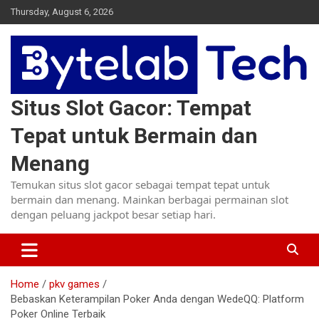
Skip
Thursday, August 6, 2026
to
content
Situs Slot Gacor: Tempat
Tepat untuk Bermain dan
Menang
Temukan situs slot gacor sebagai tempat tepat untuk
bermain dan menang. Mainkan berbagai permainan slot
dengan peluang jackpot besar setiap hari.
Home
pkv games
Bebaskan Keterampilan Poker Anda dengan WedeQQ: Platform
Poker Online Terbaik