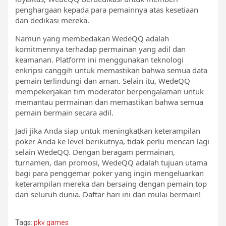
penghargaan kepada para pemainnya atas kesetiaan
dan dedikasi mereka.
Namun yang membedakan WedeQQ adalah
komitmennya terhadap permainan yang adil dan
keamanan. Platform ini menggunakan teknologi
enkripsi canggih untuk memastikan bahwa semua data
pemain terlindungi dan aman. Selain itu, WedeQQ
mempekerjakan tim moderator berpengalaman untuk
memantau permainan dan memastikan bahwa semua
pemain bermain secara adil.
Jadi jika Anda siap untuk meningkatkan keterampilan
poker Anda ke level berikutnya, tidak perlu mencari lagi
selain WedeQQ. Dengan beragam permainan,
turnamen, dan promosi, WedeQQ adalah tujuan utama
bagi para penggemar poker yang ingin mengeluarkan
keterampilan mereka dan bersaing dengan pemain top
dari seluruh dunia. Daftar hari ini dan mulai bermain!
Tags:
pkv games