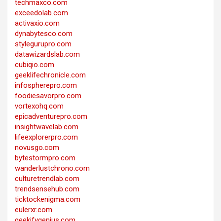
techmaxco.com
exceedolab.com
activaxio.com
dynabytesco.com
stylegurupro.com
datawizardslab.com
cubiqio.com
geeklifechronicle.com
infospherepro.com
foodiesavorpro.com
vortexohq.com
epicadventurepro.com
insightwavelab.com
lifeexplorerpro.com
novusgo.com
bytestormpro.com
wanderlustchrono.com
culturetrendlab.com
trendsensehub.com
ticktockenigma.com
eulerxr.com
geekifygenius.com