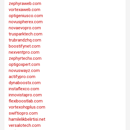
zephyraweb.com
vortexaweb.com
optigeniusco.com
novuspherex.com
novaevopro.com
trusparktech.com
trubrandzhq.com
boostifynet.com
nexventpro.com
zephyrtechx.com
optigoxpert.com
novuswayz.com
actifypro.com
dynaboostx.com
instaflexco.com
innovistapro.com
flexiboostlab.com
vortexohqplus.com
swiftiopro.com
hamilelikbelirtisi.net
versalotech.com