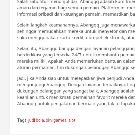
Salah satu fitur menonjol dari Abangqq adalah komit
aman dan terjamin bagi semua pemain. Platform ini me
informasi pribadi dan keuangan pemain, memastikan ba
Selain langkah keamanannya, Abangqq juga menawarkan
sehingga memudahkan mereka untuk menyetor dan mena
suka menggunakan kartu kredit, dompet elektronik, at
Selain itu, Abangqq bangga dengan layanan pelanggann
berdedikasi yang tersedia 24/7 untuk membantu pemai
mereka miliki. Apakah Anda memerlukan bantuan dala
aturan permainan, tim dukungan pelanggan Abangqq se
Jadi, jika Anda siap untuk melepaskan jiwa penjudi And
mengunjungi Abangqq. Dengan layanan terbaiknya, lin
dukungan pelanggan yang sangat baik, Abangqq adalah 
keahlian untuk menikmati permainan favorit mereka dan 
Abangqq untuk pengalaman bermain yang tak terlupaka
Tags:
judi bola
,
pkv games
,
slot