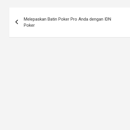
Post
Melepaskan Batin Poker Pro Anda dengan IDN
navigation
Poker