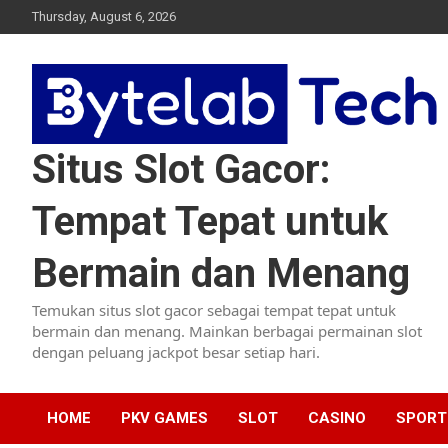
Skip
Thursday, August 6, 2026
to
content
Situs Slot Gacor:
Tempat Tepat untuk
Bermain dan Menang
Temukan situs slot gacor sebagai tempat tepat untuk
bermain dan menang. Mainkan berbagai permainan slot
dengan peluang jackpot besar setiap hari.
HOME
PKV GAMES
SLOT
CASINO
SPORT