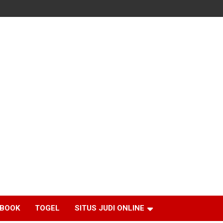
BOOK
TOGEL
SITUS JUDI ONLINE