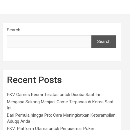
Search
Search
Recent Posts
PKV Games Resmi Teratas untuk Dicoba Saat Ini
Mengapa Sakong Menjadi Game Terpanas di Korea Saat
Ini
Dari Pemula hingga Pro: Cara Meningkatkan Keterampilan
Aduqq Anda
PKV: Platform Utama untuk Penggemar Poker