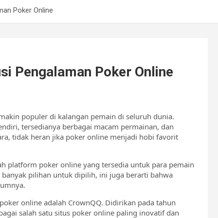
an Poker Online
i Pengalaman Poker Online
makin populer di kalangan pemain di seluruh dunia.
diri, tersedianya berbagai macam permainan, dan
, tidak heran jika poker online menjadi hobi favorit
h platform poker online yang tersedia untuk para pemain
anyak pilihan untuk dipilih, ini juga berarti bahwa
elumnya.
 poker online adalah CrownQQ. Didirikan pada tahun
i salah satu situs poker online paling inovatif dan