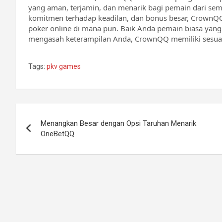
yang aman, terjamin, dan menarik bagi pemain dari se
komitmen terhadap keadilan, dan bonus besar, CrownQ
poker online di mana pun. Baik Anda pemain biasa yang
mengasah keterampilan Anda, CrownQQ memiliki sesua
Tags:
pkv games
Post
Menangkan Besar dengan Opsi Taruhan Menarik
navigation
OneBetQQ