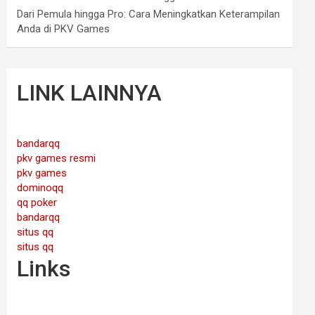
Dari Pemula hingga Pro: Cara Meningkatkan Keterampilan
Anda di PKV Games
LINK LAINNYA
bandarqq
pkv games resmi
pkv games
dominoqq
qq poker
bandarqq
situs qq
situs qq
Links