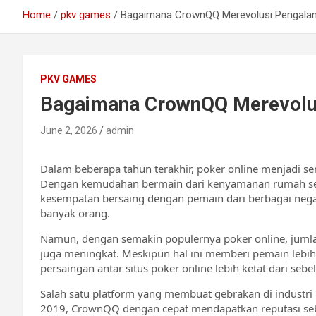
Home
pkv games
Bagaimana CrownQQ Merevolusi Pengalam
PKV GAMES
Bagaimana CrownQQ Merevolus
June 2, 2026
admin
Dalam beberapa tahun terakhir, poker online menjadi se
Dengan kemudahan bermain dari kenyamanan rumah sen
kesempatan bersaing dengan pemain dari berbagai negara
banyak orang.
Namun, dengan semakin populernya poker online, jumla
juga meningkat. Meskipun hal ini memberi pemain lebih b
persaingan antar situs poker online lebih ketat dari seb
Salah satu platform yang membuat gebrakan di industri
2019, CrownQQ dengan cepat mendapatkan reputasi sebaga